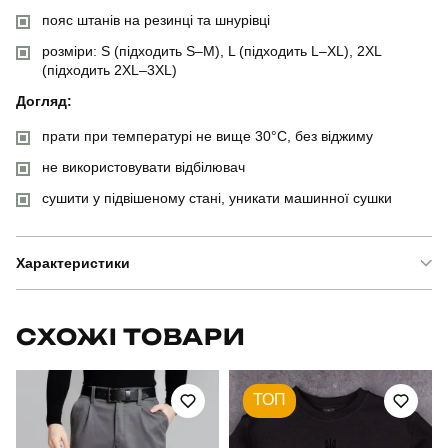
пояс штанів на резинці та шнурівці
розміри: S (підходить S–M), L (підходить L–XL), 2XL
(підходить 2XL–3XL)
Догляд:
прати при температурі не вище 30°C, без віджиму
не використовувати відбілювач
сушити у підвішеному стані, уникати машинної сушки
Характеристики
Бренд
pobedov
СХОЖІ ТОВАРИ
Артикул
SBkt30142XLba
ТОП
Вид
костюм