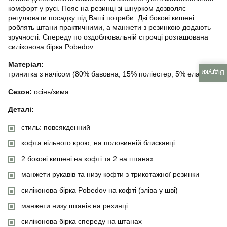
комфорт у русі. Пояс на резинці зі шнурком дозволяє
регулювати посадку під Ваші потреби. Дві бокові кишені
роблять штани практичними, а манжети з резинкою додають
зручності. Спереду по оздоблювальній строчці розташована
силіконова бірка Pobedov.
Матеріал:
Відгуки
тринитка з начісом (80% бавовна, 15% поліестер, 5% еластан)
Сезон:
осінь/зима
Деталі:
стиль: повсякденний
кофта вільного крою, на половинній блискавці
2 бокові кишені на кофті та 2 на штанах
манжети рукавів та низу кофти з трикотажної резинки
силіконова бірка Pobedov на кофті (зліва у шві)
манжети низу штанів на резинці
силіконова бірка спереду на штанах