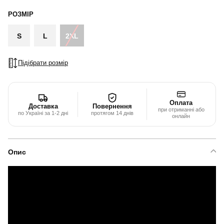
РОЗМІР
S
L
2XL
Підібрати розмір
Оплата
Доставка
Повернення
при отриманні або
по Україні за 1-2 дні
протягом 14 днів
онлайн
Опис