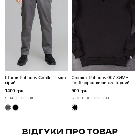
Призначення
для повсякденного носіння
Стать
чоловічий
Стиль
повсякденний
Сезон
зима
Колір
чорний
Штани Pobedov Gentle Темно-
Світшот Pobedov 007 ЗИМА -
Матеріал
трьохнитка
сірий
Герб чорна вишивка Чорний
1400 грн.
900 грн.
Склад тканини
80% бавовна, 15% поліестер, 5% еластан
S
M
L
XL
2XL
S
M
L
XL
2XL
3XL
Країна - виробник
україна
ВІДГУКИ ПРО ТОВАР