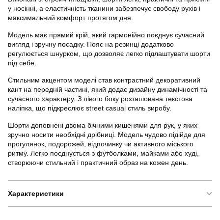
у носінні, а еластичність тканини забезпечує свободу рухів і
максимальний комфорт протягом дня.
Модель має прямий крій, який гармонійно поєднує сучасний
вигляд і зручну посадку. Пояс на резинці додатково
регулюється шнурком, що дозволяє легко підлаштувати шорти
під себе.
Стильним акцентом моделі став контрастний декоративний
кант на передній частині, який додає дизайну динамічності та
сучасного характеру. З лівого боку розташована текстова
наліпка, що підкреслює street casual стиль виробу.
Шорти доповнені двома бічними кишенями для рук, у яких
зручно носити необхідні дрібниці. Модель чудово підійде для
прогулянок, подорожей, відпочинку чи активного міського
ритму. Легко поєднується з футболками, майками або худі,
створюючи стильний і практичний образ на кожен день.
Характеристики
Бренд
slavni