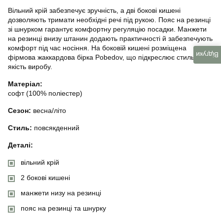
Вільний крій забезпечує зручність, а дві бокові кишені
дозволяють тримати необхідні речі під рукою. Пояс на резинці
зі шнурком гарантує комфортну регуляцію посадки. Манжети
на резинці внизу штанин додають практичності й забезпечують
комфорт під час носіння. На боковій кишені розміщена
Відгуки
фірмова жаккардова бірка Pobedov, що підкреслює стиль і
якість виробу.
Матеріал:
софт (100% поліестер)
Сезон:
весна/літо
Стиль:
повсякденний
Деталі:
вільний крій
2 бокові кишені
манжети низу на резинці
пояс на резинці та шнурку