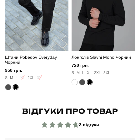
Стиль
повсякденний
Сезон
весна
Колір
сірий
Штани Pobedov Everyday
Лонгслів Slavni Mono Чорний
Матеріал
софт
Чорний
720 грн.
950 грн.
Склад тканини
100% поліестер
S
M
L
XL
2XL
3XL
S
M
L
XL
2XL
3XL
Країна - виробник
україна
ВІДГУКИ ПРО ТОВАР
3 відгуки