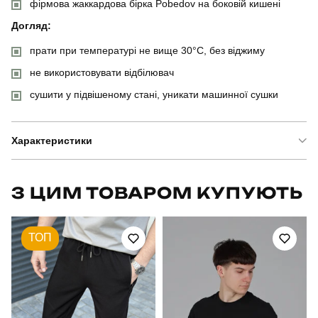
фірмова жаккардова бірка Pobedov на боковій кишені
Догляд:
прати при температурі не вище 30°C, без віджиму
не використовувати відбілювач
сушити у підвішеному стані, уникати машинної сушки
Характеристики
Бренд
pobedov
З ЦИМ ТОВАРОМ КУПУЮТЬ
Модель
pobedov weekend
ТОП
Артикул
PNjo2894Lge
Призначення
для повсякденного носіння
Стать
чоловічий