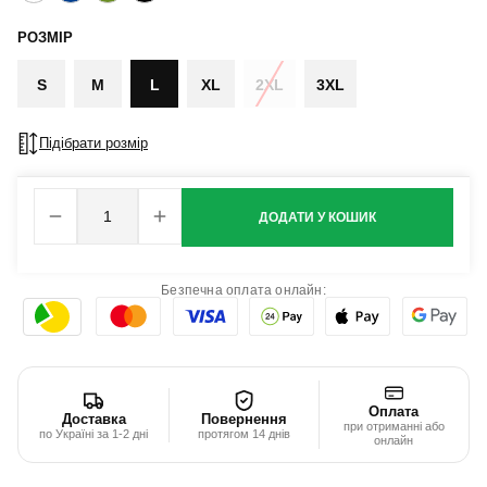
РОЗМІР
S
M
L
XL
2XL
3XL
Підібрати розмір
ДОДАТИ У КОШИК
Безпечна оплата онлайн:
Оплата
Доставка
Повернення
при отриманні або
по Україні за 1-2 дні
протягом 14 днів
онлайн