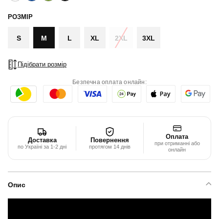
РОЗМІР
S
M
L
XL
2XL
3XL
Підібрати розмір
Безпечна оплата онлайн:
Оплата
Доставка
Повернення
при отриманні або
по Україні за 1-2 дні
протягом 14 днів
онлайн
Опис