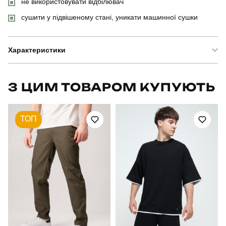
не використовувати відбілювач
сушити у підвішеному стані, уникати машинної сушки
Характеристики
Бренд
pobedov
З ЦИМ ТОВАРОМ КУПУЮТЬ
Модель
pobedov weekend
ТОП
Артикул
PNjo2894Mge
Призначення
для повсякденного носіння
Стать
чоловічий
Стиль
повсякденний
Сезон
весна