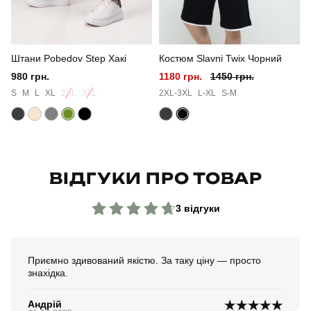
Колір
сірий
Штани Pobedov Step Хакі
Костюм Slavni Twix Чорний
Матеріал
софт
980 грн.
1180 грн.
1450 грн.
Склад тканини
100% поліестер
S
M
L
XL
2XL
3XL
2XL-3XL
L-XL
S-M
Країна - виробник
україна
ВІДГУКИ ПРО ТОВАР
3 відгуки
Приємно здивований якістю. За таку ціну — просто
знахідка.
Андрій