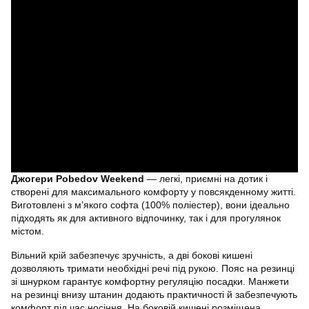
Джогери Pobedov Weekend
— легкі, приємні на дотик і
створені для максимального комфорту у повсякденному житті.
Виготовлені з м’якого софта (100% поліестер), вони ідеально
підходять як для активного відпочинку, так і для прогулянок
містом.
Вільний крій забезпечує зручність, а дві бокові кишені
дозволяють тримати необхідні речі під рукою. Пояс на резинці
зі шнурком гарантує комфортну регуляцію посадки. Манжети
на резинці внизу штанин додають практичності й забезпечують
комфорт під час носіння. На боковій кишені розміщена