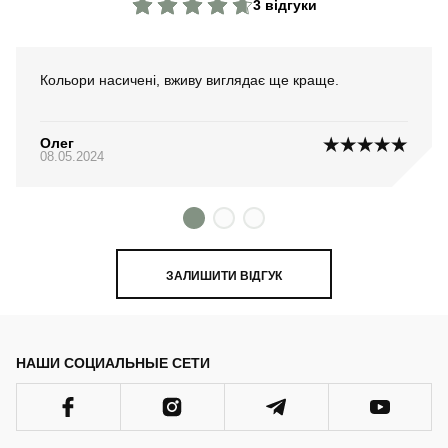
3 відгуки
Артикул
ACch2925UNbaye
Кольори насичені, вживу виглядає ще краще.
Призначення
тактичні
Стиль
військовий
Олег
08.05.2024
Сезон
немає
ЗАЛИШИТИ ВІДГУК
НАШИ СОЦИАЛЬНЫЕ СЕТИ