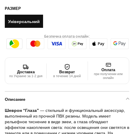
РАЗМЕР
Універсальний
Безпечна оплата онлайн:
Оплата
Доставка
Возврат
при получении или
по Украине за 1-2 дня
в течение 14 дней
онлайн
Описание
Шеврон “Глаза”
— стильный и функциональный аксессуар,
выполненный из прочной ПВХ резины. Модель имеет
рельефное тиснение в виде змеи, а глаза обладают
эффектом накопления света: после освещения они светятся в
темноте или в помещении с низким уровнем света. На