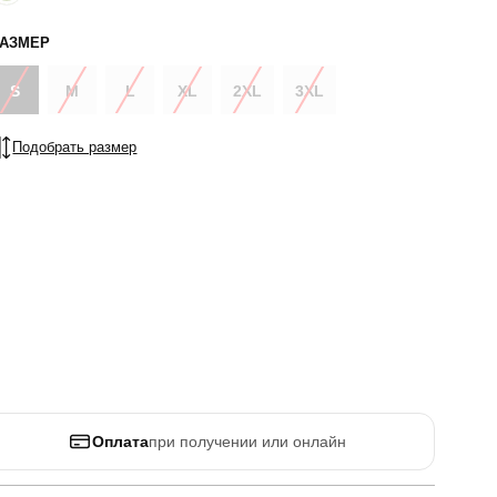
РАЗМЕР
S
M
L
XL
2XL
3XL
Подобрать размер
Оплата
при получении или онлайн