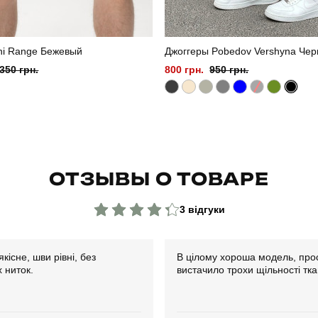
ni Range Бежевый
Джоггеры Pobedov Vershyna Че
350 грн.
800 грн.
950 грн.
ОТЗЫВЫ О ТОВАРЕ
3 відгуки
кісне, шви рівні, без
В цілому хороша модель, про
 ниток.
вистачило трохи щільності тк