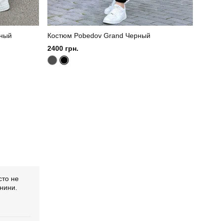
рный
Костюм Pobedov Grand Черный
2400 грн.
сто не
анини.