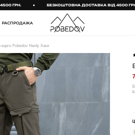
РН.
БЕЗКОШТОВНА ДОСТАВКА ВІД 4500 ГРН.
РАСПРОДАЖА
ШТАНИ
ТАКТИЧНИЙ ОДЯГ
-карго Pobedov Hardy Хаки
Брюки
Тактичне спорядження
Джогери
Тактичний жіночий
одяг
Карго
Тактичний чоловічий
Спортивні штани
одяг
Б
Б
Лосины
Тактичні рукавиці
Джинсы
Тактичні шкарпетки
КОМПЛЕКТИ
ТЕРМО-КОМПЛЕКТИ
ФУТБОЛКИ І СОРОЧКИ
Куртка й штани