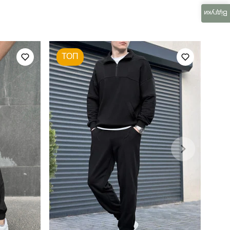
тактичні
Відгуки
весна
ТОП
україна