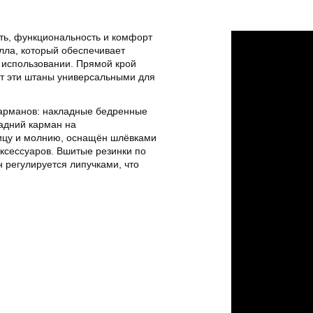
ть, функциональность и комфорт
лла, который обеспечивает
м использовании. Прямой крой
ет эти штаны универсальными для
арманов: накладные бедренные
задний карман на
вицу и молнию, оснащён шлёвками
ксессуаров. Вшитые резинки по
 регулируется липучками, что