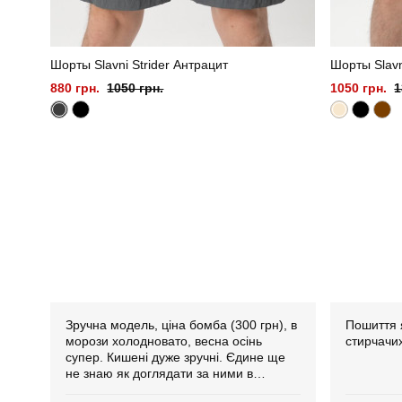
Шорты Slavni Strider Антрацит
Шорты Slav
880 грн.
1050 грн.
1050 грн.
1
Зручна модель, ціна бомба (300 грн), в
Пошиття я
морози холодновато, весна осінь
стирчачих
супер. Кишені дуже зручні. Єдине ще
не знаю як доглядати за ними в
польових умовах. Велика повага