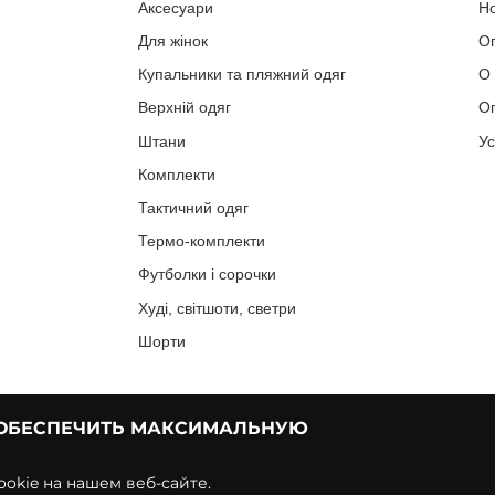
Аксесуари
Н
Для жінок
О
Купальники та пляжний одяг
О
Верхній одяг
Оп
Штани
У
Комплекти
Тактичний одяг
Термо-комплекти
Футболки і сорочки
Худі, світшоти, светри
Шорти
 ОБЕСПЕЧИТЬ МАКСИМАЛЬНУЮ
okie на нашем веб-сайте.