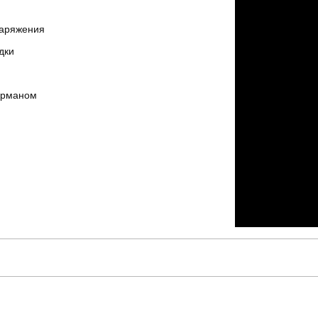
наряжения
дки
арманом
pobedov
Модель