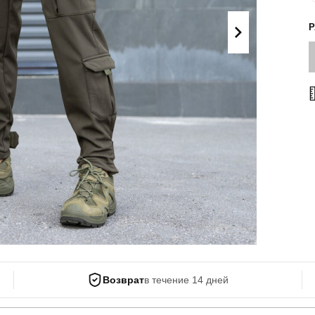
Поло
Літні комплекти
Сорочки
Комбінезони
Футболки
Спортивні
костюми
Майка
Кежуал
ХУДІ, СВІТШОТИ, СВЕТРИ
Кофти
Светри
Світшоти
Худі
Боди
Возврат
в течение 14 дней