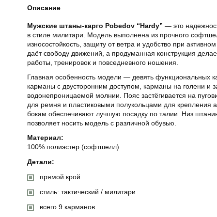
Описание
Мужские штаны-карго Pobedov “Hardy”
— это надежнос
в стиле милитари. Модель выполнена из прочного софтше
износостойкость, защиту от ветра и удобство при активно
даёт свободу движений, а продуманная конструкция дела
работы, тренировок и повседневного ношения.
Главная особенность модели — девять функциональных к
карманы с двусторонним доступом, карманы на голени и 
водонепроницаемой молнии. Пояс застёгивается на пуго
для ремня и пластиковыми полукольцами для крепления а
бокам обеспечивают лучшую посадку по талии. Низ штанин
позволяет носить модель с различной обувью.
Материал:
100% полиэстер (софтшелл)
Детали:
прямой крой
стиль: тактический / милитари
всего 9 карманов