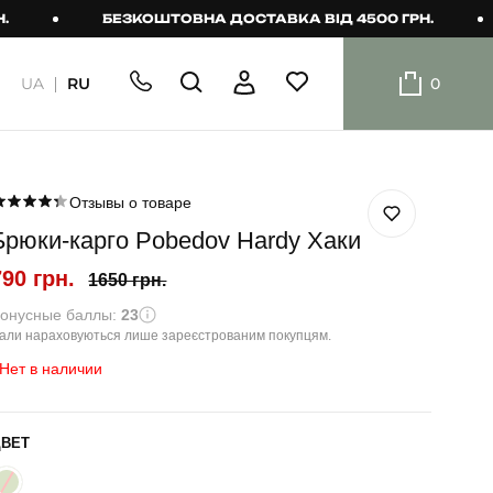
БЕЗКОШТОВНА ДОСТАВКА ВІД 4500 ГРН.
БЕ
UA
RU
0
ШОРТИ
Плавальні
шорти
Отзывы о товаре
Брюки-карго Pobedov Hardy Хаки
Шорти
790 грн.
1650 грн.
онусные баллы:
23
али нараховуються лише зареєстрованим покупцям.
Нет в наличии
ЦВЕТ