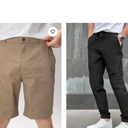
PNcr2594Skh
Призначення
військовий
Сезон
100% поліестер
Країна - виробник