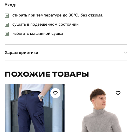
Уход:
стирать при температуре до 30°C, без отжима
сушить в подвешенном состоянии
избегать машинной сушки
Характеристики
Бренд
pobedov
ПОХОЖИЕ ТОВАРЫ
Артикул
OWku3070Skh
Призначення
для повсякденного носіння
Стиль
повсякденний
Сезон
весна