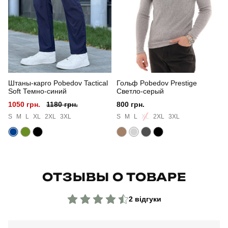
Склад тканини
100% поліестер
Країна - виробник
україна
Штаны-карго Pobedov Tactical
Гольф Pobedov Prestige
Soft Темно-синий
Светло-серый
1050 грн.
1180 грн.
800 грн.
S
M
L
XL
2XL
3XL
S
M
L
XL
2XL
3XL
ОТЗЫВЫ О ТОВАРЕ
2 відгуки