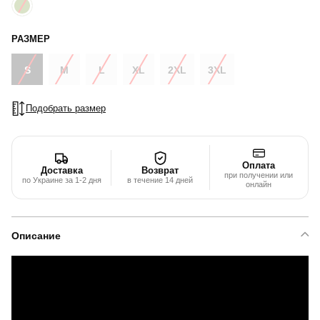
РАЗМЕР
S
M
L
XL
2XL
3XL
Подобрать размер
Оплата
Доставка
Возврат
при получении или
по Украине за 1-2 дня
в течение 14 дней
онлайн
Описание