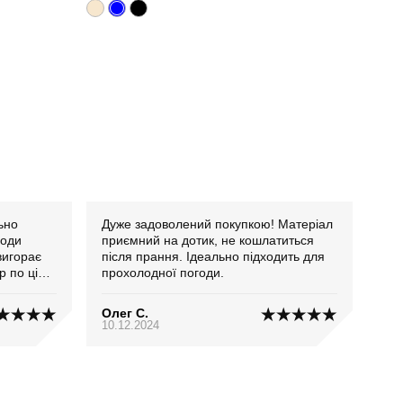
Дуже задоволений покупкою! Матеріал
годи
приємний на дотик, не кошлатиться
вигорає
після прання. Ідеально підходить для
р по ціні
прохолодної погоди.
Олег С.
10.12.2024