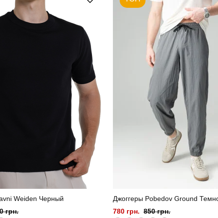
lavni Weiden Черный
Джоггеры Pobedov Ground Темн
0 грн.
780 грн.
850 грн.