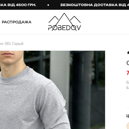
 4500 ГРН.
БЕЗКОШТОВНА ДОСТАВКА ВІД 4500 Г
РАСПРОДАЖА
ШТАНИ
ТАКТИЧНИЙ ОДЯГ
ov 001 Серый
Брюки
Тактичне спорядження
Джогери
Тактичний жіночий
одяг
Карго
Тактичний чоловічий
Спортивні штани
одяг
Б
Б
Лосины
Тактичні рукавиці
Джинсы
Тактичні шкарпетки
КОМПЛЕКТИ
ТЕРМО-КОМПЛЕКТИ
ФУТБОЛКИ І СОРОЧКИ
Куртка й штани