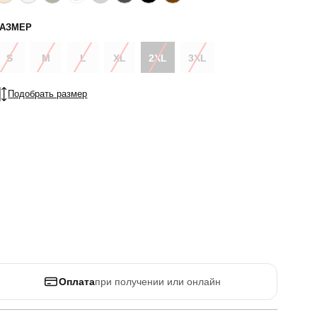
РАЗМЕР
S
M
L
XL
2XL
3XL
Подобрать размер
Оплата
при получении или онлайн