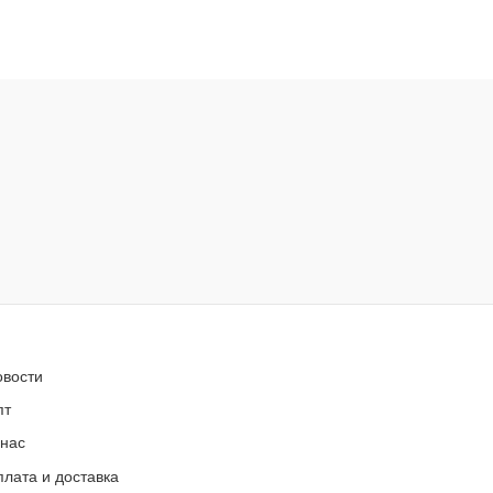
овости
пт
 нас
лата и доставка