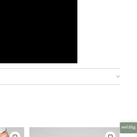
pobedov 001
для повсякденного носіння
весна
Відгуки
україна