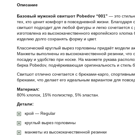
Описание
Базовый мужской свитшот Pobedov “001”
— это стильн
тех, кто ценит комфорт в повседневной жизни. Благодаря 
свитшот подходит для любой фигуры и легко сочетается с
изготовлена из высококачественного европейского хлопка б
изделию долго сохранять форму и цвет.
Классический круглый вырез горловины придаёт модели а
Манжеты выполнены из высококачественной резинки, что
посадку и удобство при носке. На манжете рукава распо
бирка Pobedov, подчёркивающая оригинальность и стиль 
Свитшот отлично сочетается с брюками-карго, спортивны
брюками, что делает его идеальным вариантом для повсе
Материал:
80% хлопок, 15% полиэстер, 5% эластан.
Детали:
крой — Regular
круглый вырез горловины
манжеты из высококачественной резинки