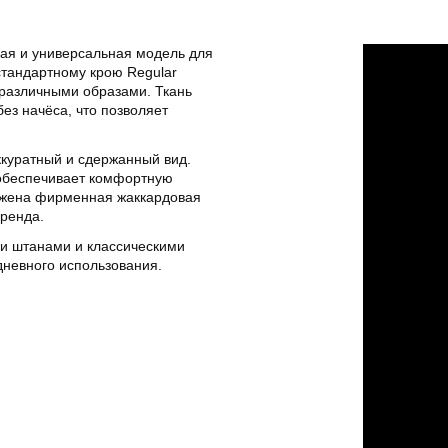
ая и универсальная модель для
стандартному крою Regular
 различными образами. Ткань
ез начёса, что позволяет
ккуратный и сдержанный вид.
 обеспечивает комфортную
ложена фирменная жаккардовая
бренда.
ми штанами и классическими
дневного использования.