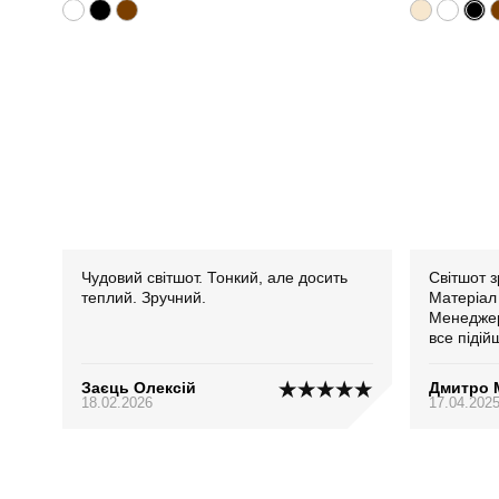
Чудовий світшот. Тонкий, але досить
Світшот з
теплий. Зручний.
Матеріал 
Менеджер
все підій
Заєць Олексій
Дмитро 
18.02.2026
17.04.202