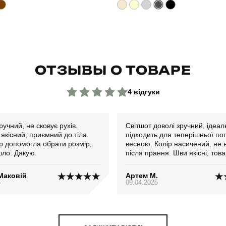
ОТЗЫВЫ О ТОВАРЕ
4 відгуки
ручний, не сковує рухів.
Світшот доволі зручний, ідеально
якісний, приємний до тіла.
підходить для теперішньої по
 допомогла обрати розмір,
весною. Колір насичений, не 
шло. Дякую.
після прання. Шви якісні, това
своїй відповідає. Рекомендую!
Маковій
Артем М.
5
09.04.2025