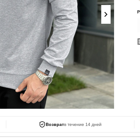
Поло
Літні комплекти
Сорочки
Комбінезони
Футболки
Спортивні
костюми
Майка
Кежуал
ХУДІ, СВІТШОТИ, СВЕТРИ
Кофти
Светри
Світшоти
Худі
Боди
Возврат
в течение 14 дней