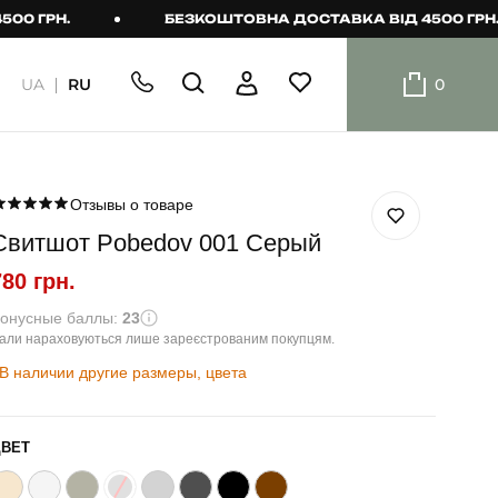
РН.
БЕЗКОШТОВНА ДОСТАВКА ВІД 4500 ГРН.
UA
RU
0
ШОРТИ
Плавальні
шорти
Отзывы о товаре
Свитшот Pobedov 001 Серый
Шорти
780 грн.
онусные баллы:
23
али нараховуються лише зареєстрованим покупцям.
В наличии другие размеры, цвета
ЦВЕТ