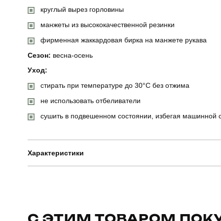
круглый вырез горловины
манжеты из высококачественной резинки
фирменная жаккардовая бирка на манжете рукава
Сезон:
весна-осень
Уход:
стирать при температуре до 30°C без отжима
не использовать отбеливатели
сушить в подвешенном состоянии, избегая машинной 
Характеристики
Бренд
Артикул
С ЭТИМ ТОВАРОМ ПОК