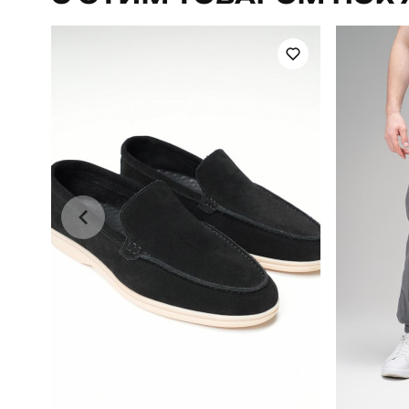
Стиль
Склад тканини
80% бавов