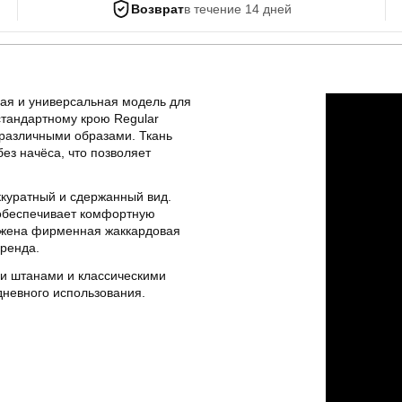
Возврат
в течение 14 дней
ая и универсальная модель для
стандартному крою Regular
 различными образами. Ткань
ез начёса, что позволяет
ккуратный и сдержанный вид.
 обеспечивает комфортную
ложена фирменная жаккардовая
бренда.
ми штанами и классическими
дневного использования.