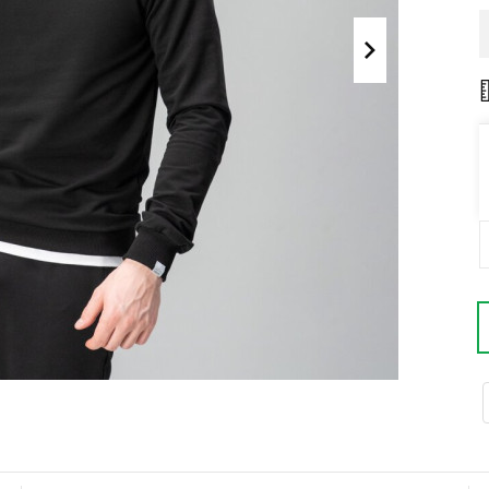
Поло
Літні комплекти
Сорочки
Комбінезони
Футболки
Спортивні
костюми
Майка
Кежуал
ХУДІ, СВІТШОТИ, СВЕТРИ
Кофти
Светри
Світшоти
Худі
Боди