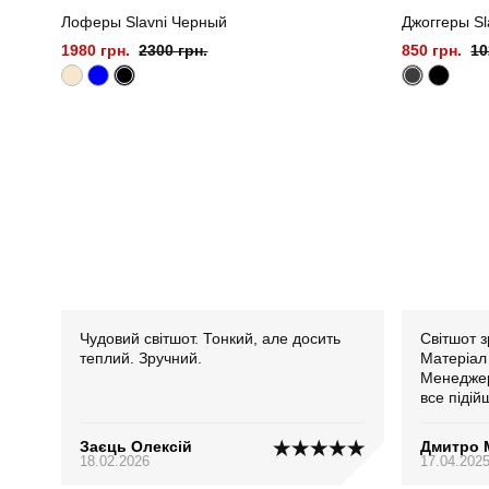
Лоферы Slavni Черный
Джоггеры Sl
1980 грн.
2300 грн.
850 грн.
10
Чудовий світшот. Тонкий, але досить
Світшот з
теплий. Зручний.
Матеріал 
Менеджер
все підій
Заєць Олексій
Дмитро 
18.02.2026
17.04.202