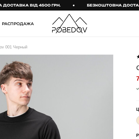
АВКА ВІД 4500 ГРН.
БЕЗКОШТОВНА ДОСТАВКА ВІ
РАСПРОДАЖА
ШТАНИ
ТАКТИЧНИЙ ОДЯГ
ov 001 Черный
Брюки
Тактичне спорядження
Джогери
Тактичний жіночий
одяг
Карго
Тактичний чоловічий
Спортивні штани
одяг
Лосины
Тактичні рукавиці
Джинсы
Тактичні шкарпетки
КОМПЛЕКТИ
ТЕРМО-КОМПЛЕКТИ
ФУТБОЛКИ І СОРОЧКИ
Куртка й штани