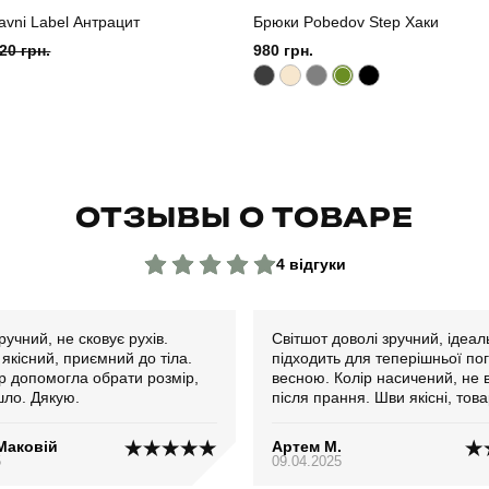
avni Label Антрацит
Брюки Pobedov Step Хаки
20 грн.
980 грн.
ОТЗЫВЫ О ТОВАРЕ
4 відгуки
ручний, не сковує рухів.
Світшот доволі зручний, ідеально
якісний, приємний до тіла.
підходить для теперішньої по
 допомогла обрати розмір,
весною. Колір насичений, не 
шло. Дякую.
після прання. Шви якісні, това
своїй відповідає. Рекомендую!
Маковій
Артем М.
5
09.04.2025