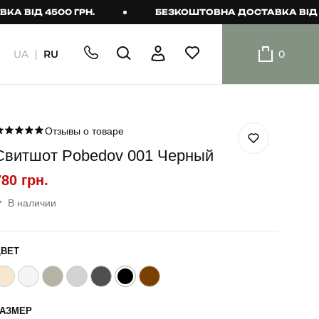
Д 4500 ГРН.
БЕЗКОШТОВНА ДОСТАВКА ВІД 4500 
UA
RU
0
ШОРТИ
Плавальні
шорти
Отзывы о товаре
Свитшот Pobedov 001 Черный
Шорти
780 грн.
В наличии
ЦВЕТ
РАЗМЕР