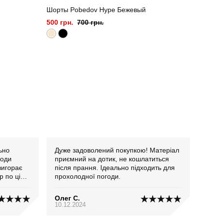
Шорты Pobedov Hype Бежевый
500 грн.
700 грн.
Дуже задоволений покупкою! Матеріал
годи
приємний на дотик, не кошлатиться
вигорає
після прання. Ідеально підходить для
р по ціні
прохолодної погоди.
Олег С.
10.12.2024