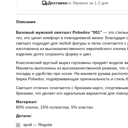
Доставка
по Украине за 1-2 дня
Описание
Базовый мужской свитшот Pobedov “001”
— это стильн
тех, кто ценит комфорт в повседневной жизни. Благодаря 
свитшот подходит для любой фигуры и легко сочетается с
изготовлена из высококачественного европейского хлопка б
изделию долго сохранять форму и цвет.
Классический круглый вырез горловины придаёт модели а
Манжеты выполнены из высококачественной резинки, что
посадку и удобство при носке. На манжете рукава распо
бирка Pobedov, подчёркивающая оригинальность и стиль 
Свитшот отлично сочетается с брюками-карго, спортивны
брюками, что делает его идеальным вариантом для повсе
Материал:
80% хлопок, 15% полиэстер, 5% эластан.
Детали:
крой — Regular