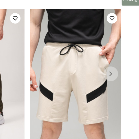
Відгуки
весна
україна