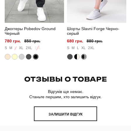
Джоггеры Pobedov Ground
Шорты Slavni Forge Черно-
Черный
серый
780 грн.
850 грн.
680 грн.
880 грн.
S
M
L
XL
2XL
3XL
S
M
L
XL
2XL
ОТЗЫВЫ О ТОВАРЕ
Відгуків ще немає.
Станьте першим, хто залишить відгук.
ЗАЛИШИТИ ВІДГУК