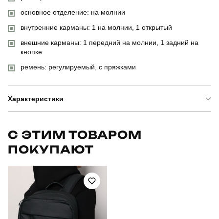
основное отделение: на молнии
внутренние карманы: 1 на молнии, 1 открытый
внешние карманы: 1 передний на молнии, 1 задний на
кнопке
ремень: регулируемый, с пряжками
Характеристики
Бренд
slavni
С ЭТИМ ТОВАРОМ
ПОКУПАЮТ
Артикул
BPsu5343UNba
Призначення
для повсякденного носіння
Стиль
повсякденний
Сезон
всесезонний