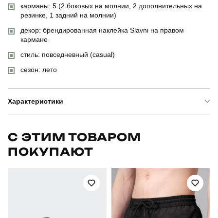
карманы: 5 (2 боковых на молнии, 2 дополнительных на
резинке, 1 задний на молнии)
декор: брендированная наклейка Slavni на правом
кармане
стиль: повседневный (casual)
сезон: лето
Характеристики
Бренд
pobedov
С ЭТИМ ТОВАРОМ
ПОКУПАЮТ
Артикул
SOhr52882XLdge
Призначення
для повсякденного носіння
Стиль
повсякденний