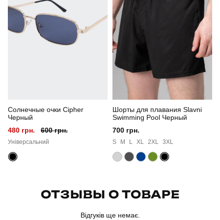
Сезон
літо
Склад тканини
100% поліестер
Країна - виробник
україна
Солнечные очки Cipher
Шорты для плавания Slavni
Черный
Swimming Pool Черный
480 грн.
600 грн.
700 грн.
Універсальний
S
M
L
XL
2XL
3XL
ОТЗЫВЫ О ТОВАРЕ
Відгуків ще немає.