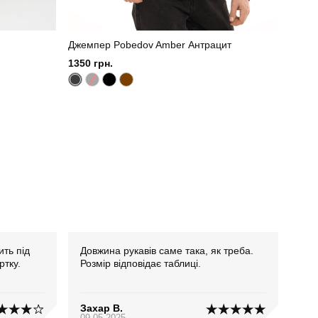
Джемпер Pobedov Amber Антрацит
1350 грн.
ть під
Довжина рукавів саме така, як треба.
ртку.
Розмір відповідає таблиці.
Захар В.
09.05.2025