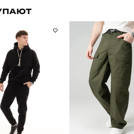
BLkf29742XLba
Призначення
УПАЮТ
повсякденний
Сезон
на, 15% поліестер, 5% еластан
Країна - виробник