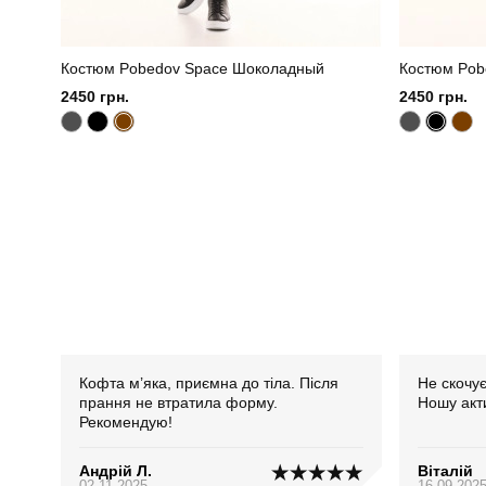
Костюм Pobedov Space Шоколадный
Костюм Pob
2450 грн.
2450 грн.
Кофта м’яка, приємна до тіла. Після
Не скочує
прання не втратила форму.
Ношу акт
Рекомендую!
Андрій Л.
Віталій
02.11.2025
16.09.202