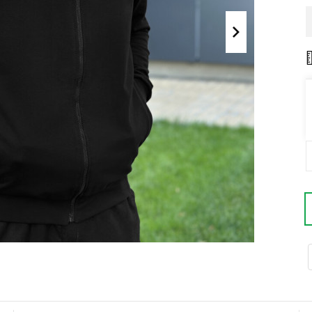
Поло
Літні комплекти
Сорочки
Комбінезони
Футболки
Спортивні
костюми
Майка
Кежуал
ХУДІ, СВІТШОТИ, СВЕТРИ
Кофти
Светри
Світшоти
Худі
Боди