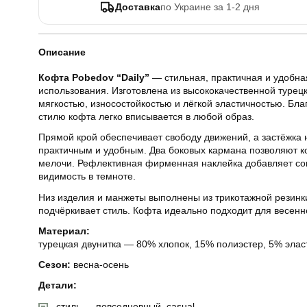
Доставка
по Украине за 1-2 дня
Описание
Кофта Pobedov “Daily”
— стильная, практичная и удобна
использования. Изготовлена из высококачественной турецк
мягкостью, износостойкостью и лёгкой эластичностью. Бла
стилю кофта легко вписывается в любой образ.
Прямой крой обеспечивает свободу движений, а застёжка 
практичным и удобным. Два боковых кармана позволяют 
мелочи. Рефлективная фирменная наклейка добавляет со
видимость в темноте.
Низ изделия и манжеты выполнены из трикотажной резинки
подчёркивает стиль. Кофта идеально подходит для весенн
Материал:
турецкая двунитка — 80% хлопок, 15% полиэстер, 5% элас
Сезон:
весна-осень
Детали:
стиль — повседневный, casual