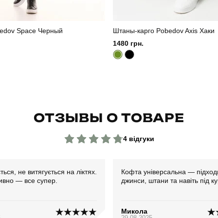
edov Space Черный
Штаны-карго Pobedov Axis Хаки
1480 грн.
ОТЗЫВЫ О ТОВАРЕ
4 відгуки
ться, не витягується на ліктях.
Кофта універсальна — підходи
ивно — все супер.
джинси, штани та навіть під ку
Микола
5
29.08.2025