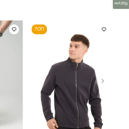
для повсякденного носіння
Відгуки
осінь
ТОП
україна