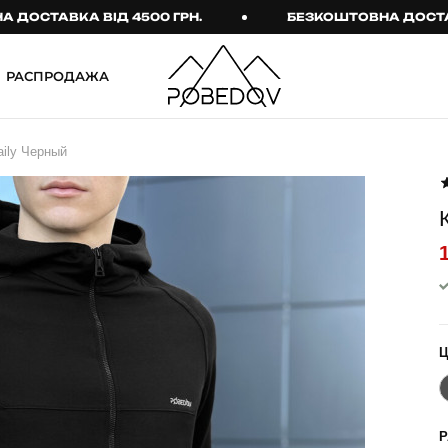
ТАВКА ВІД 4500 ГРН.
БЕЗКОШТОВНА ДОСТАВКА В
РАСПРОДАЖА
ШТАНИ
ТАКТИЧНИЙ ОДЯГ
ily Черный
Брюки
Тактичне спорядження
Джогери
Тактичний жіночий
одяг
Карго
Тактичний чоловічий
Спортивні штани
одяг
Лосины
Тактичні рукавиці
Джинсы
Тактичні шкарпетки
КОМПЛЕКТИ
ТЕРМО-КОМПЛЕКТИ
ФУТБОЛКИ І СОРОЧКИ
Куртка й штани