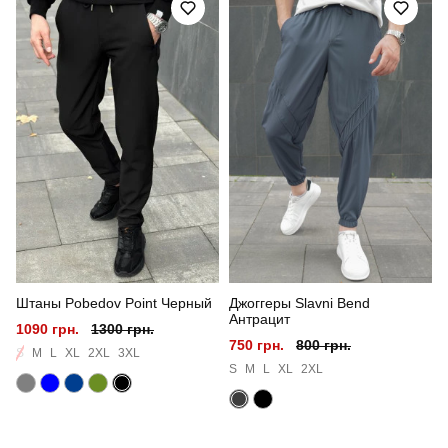
Стиль
повсякденний
Сезон
осінь
Склад тканини
80% бавовна, 15% поліестер, 5% еластан
Країна - виробник
україна
Штаны Pobedov Point Черный
Джоггеры Slavni Bend
Антрацит
1090 грн.
1300 грн.
750 грн.
800 грн.
S
M
L
XL
2XL
3XL
S
M
L
XL
2XL