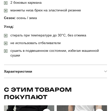
2 боковых кармана
манжеты низа брюк на эластичной резинке
Сезон:
осень / зима
Уход:
стирать при температуре до 30°C, без отжима
не использовать отбеливатели
сушить в подвешенном состоянии, избегая машинной
сушки
Характеристики
Бренд
pobedov
С ЭТИМ ТОВАРОМ
ПОКУПАЮТ
Артикул
SBks3012Schklt
Призначення
для повсякденного носіння