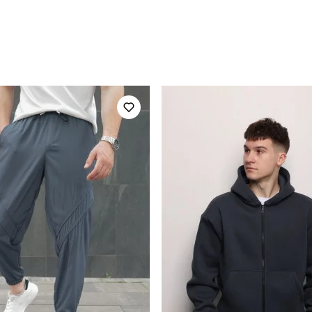
pobedov
Артикул
для повсякденного носіння
Стиль
осінь
Склад тканини
україна