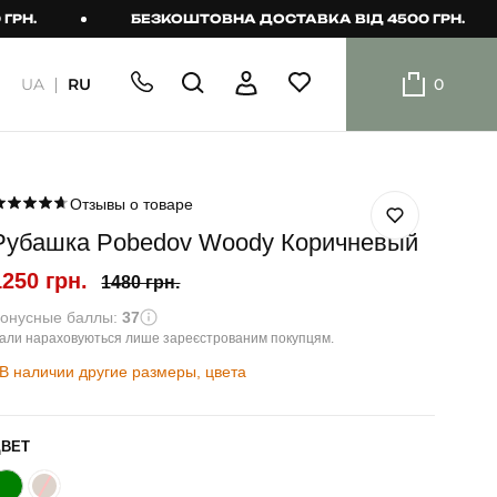
БЕЗКОШТОВНА ДОСТАВКА ВІД 4500 ГРН.
UA
RU
0
ШОРТИ
Плавальні
шорти
Отзывы о товаре
Рубашка Pobedov Woody Коричневый
Шорти
1250 грн.
1480 грн.
онусные баллы:
37
али нараховуються лише зареєстрованим покупцям.
В наличии другие размеры, цвета
ЦВЕТ