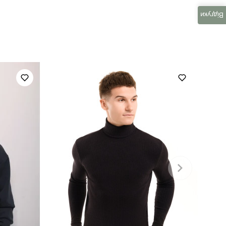
SRru3173Lbr
Відгуки
повсякденний
1000% поліестер