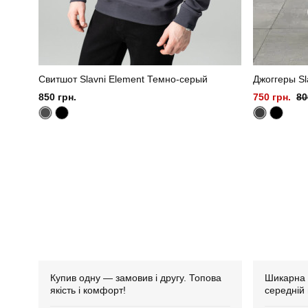
Свитшот Slavni Element Темно-серый
Джоггеры Sl
850 грн.
750 грн.
80
Купив одну — замовив і другу. Топова
Шикарна 
якість і комфорт!
середній