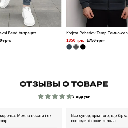
avni Bend Антрацит
Кофта Pobedov Temp Темно-се
0 грн.
1350 грн.
1750 грн.
ОТЗЫВЫ О ТОВАРЕ
3 відгуки
сорочка. Можна носити і як
Все супер, крім того, що бірка
 шар
всередині трохи колола