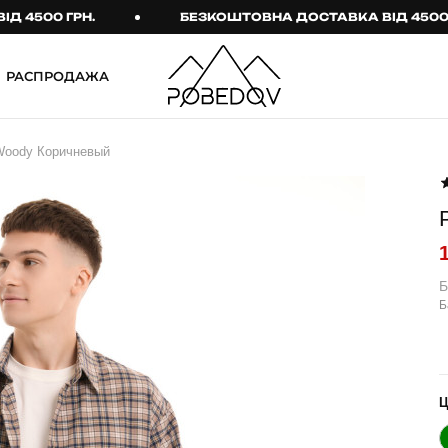
00 ГРН.
БЕЗКОШТОВНА ДОСТАВКА ВІД 4500 ГРН.
РАСПРОДАЖА
ШТАНИ
ТАКТИЧНИЙ ОДЯГ
Woody Коричневый
Брюки
Тактичне спорядження
Джогери
Тактичний жіночий
одяг
Карго
Тактичний чоловічий
Спортивні штани
одяг
Б
Б
Лосины
Тактичні рукавиці
Джинсы
Тактичні шкарпетки
КОМПЛЕКТИ
ТЕРМО-КОМПЛЕКТИ
ФУТБОЛКИ І СОРОЧКИ
Куртка й штани