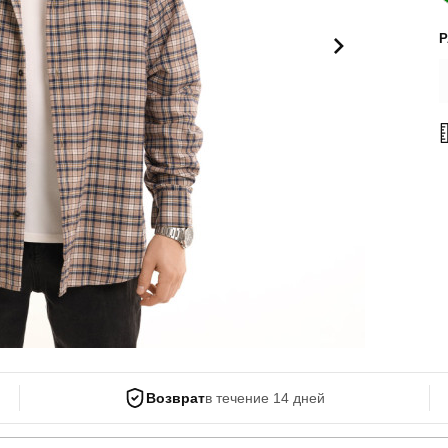
Поло
Літні комплекти
Сорочки
Комбінезони
Футболки
Спортивні
костюми
Майка
Кежуал
ХУДІ, СВІТШОТИ, СВЕТРИ
Кофти
Светри
Світшоти
Худі
Боди
Возврат
в течение 14 дней