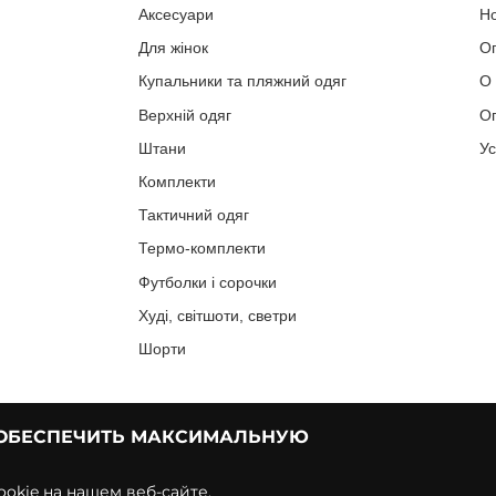
Аксесуари
Н
Для жінок
О
Купальники та пляжний одяг
О
Верхній одяг
Оп
Штани
У
Комплекти
Тактичний одяг
Термо-комплекти
Футболки і сорочки
Худі, світшоти, светри
Шорти
 ОБЕСПЕЧИТЬ МАКСИМАЛЬНУЮ
okie на нашем веб-сайте.