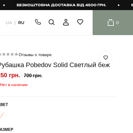
БЕЗКОШТОВНА ДОСТАВКА ВІД 4500 ГРН.
БЕЗКО
UA
RU
0
ШОРТИ
Плавальні
шорти
Отзывы о товаре
Рубашка Pobedov Solid Светлый беж
Шорти
250 грн.
700 грн.
Нет в наличии
ЦВЕТ
РАЗМЕР