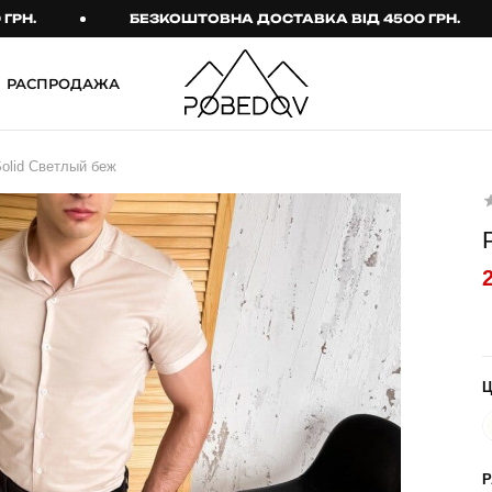
БЕЗКОШТОВНА ДОСТАВКА ВІД 4500 ГРН.
РАСПРОДАЖА
ШТАНИ
ТАКТИЧНИЙ ОДЯГ
olid Светлый беж
Брюки
Тактичне спорядження
Джогери
Тактичний жіночий
одяг
Карго
Тактичний чоловічий
Спортивні штани
одяг
Лосины
Тактичні рукавиці
Джинсы
Тактичні шкарпетки
КОМПЛЕКТИ
ТЕРМО-КОМПЛЕКТИ
ФУТБОЛКИ І СОРОЧКИ
Куртка й штани