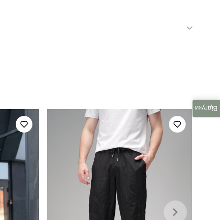
pobedov solid
для повсякденного носіння
весна-лето
Відгуки
україна