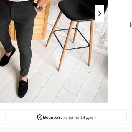
Поло
Літні комплекти
Сорочки
Комбінезони
Футболки
Спортивні
костюми
Майка
Кежуал
ХУДІ, СВІТШОТИ, СВЕТРИ
Кофти
Светри
Світшоти
Худі
Боди
Возврат
в течение 14 дней