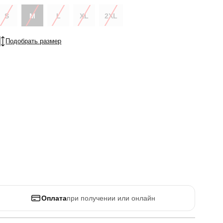
S
M
L
XL
2XL
Подобрать размер
Оплата
при получении или онлайн