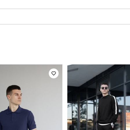
pobedov
Модель
SRru686Mlb
Призначення
повсякденний
Сезон
95% бавовна, 5% еластан
Країна - виробник