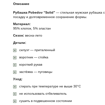
Описание
Рубашка Pobedov “Solid”
— стильная мужская рубашка со
посадку и долговременное сохранение формы.
Материал:
95% хлопок, 5% эластан
Сезон:
весна-лето
Детали:
силуэт — приталенный
воротник — стойка
короткий рукав
застёжка — пуговицы
Уход:
стирать при температуре не выше 30°C
не использовать отбеливатель
сушить в подвешенном состоянии