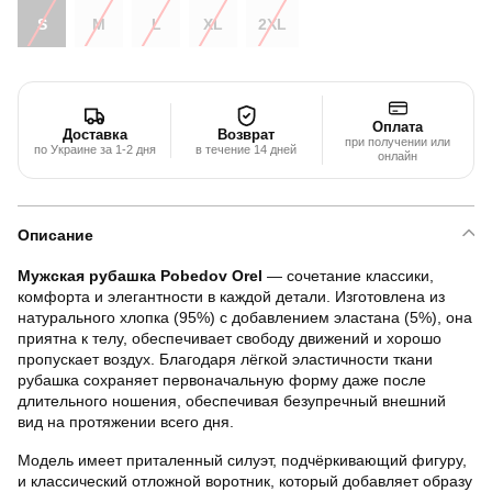
S
M
L
XL
2XL
Оплата
Доставка
Возврат
при получении или
по Украине за 1-2 дня
в течение 14 дней
онлайн
Описание
Мужская рубашка Pobedov Orel
— сочетание классики,
комфорта и элегантности в каждой детали. Изготовлена из
натурального хлопка (95%) с добавлением эластана (5%), она
приятна к телу, обеспечивает свободу движений и хорошо
пропускает воздух. Благодаря лёгкой эластичности ткани
рубашка сохраняет первоначальную форму даже после
длительного ношения, обеспечивая безупречный внешний
вид на протяжении всего дня.
Модель имеет приталенный силуэт, подчёркивающий фигуру,
и классический отложной воротник, который добавляет образу