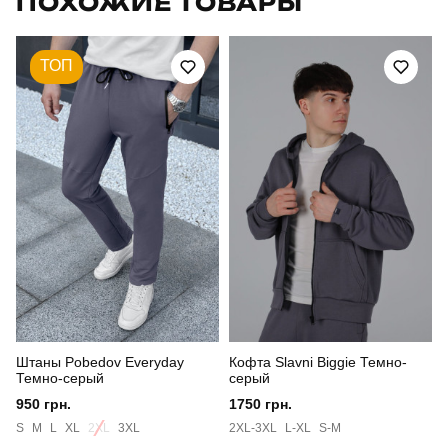
ПОХОЖИЕ ТОВАРЫ
Модель
pobedov lev
ТОП
Артикул
SRru356Swh
Призначення
для повсякденного носіння
Стиль
класичний
Сезон
весна
Склад тканини
95% бавовна, 5% еластан
Країна - виробник
україна
Штаны Pobedov Everyday
Кофта Slavni Biggie Темно-
Темно-серый
серый
950 грн.
1750 грн.
S
M
L
XL
2XL
3XL
2XL-3XL
L-XL
S-M