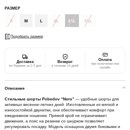
РАЗМЕР
S
M
L
XL
2XL
3XL
Подобрать размер
Оплата
Доставка
Возврат
при получении или
по Украине за 1-2 дня
в течение 14 дней
онлайн
Описание
Стильные шорты Pobedov “Nero”
— удобные шорты для
активных весенне-летних дней. Изготовленные из мягкой и
износостойкой двунитки, они обеспечивают комфорт при
ежедневном ношении. Прямой крой не ограничивает
движения, а пояс на резинке со шнурком позволяет
регулировать посадку. Модель оснащена двумя боковыми и