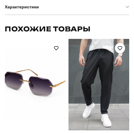
Характеристики
Бренд
pobedov
ПОХОЖИЕ ТОВАРЫ
Артикул
SOhr31402XLba
Призначення
для повсякденного носіння
Стиль
повсякденний
Сезон
літо
Склад тканини
80% бавовна, 15% поліестер, 5% еластан
Країна - виробник
україна