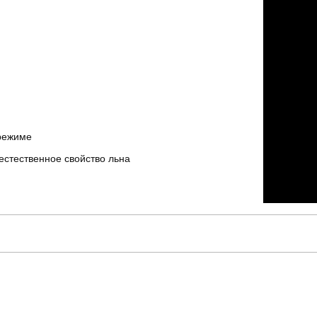
 режиме
 естественное свойство льна
pobedov
Модель
SOhr2387Sdb
Призначення