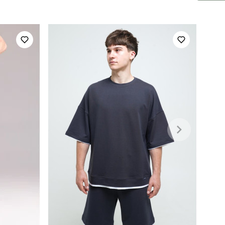
літо
україна