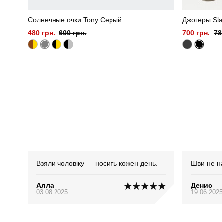
Солнечные очки Tony Серый
Джогеры Sla
480 грн.
600 грн.
700 грн.
78
Взяли чоловіку — носить кожен день.
Шви не н
Алла
Денис
03.08.2025
19.06.202