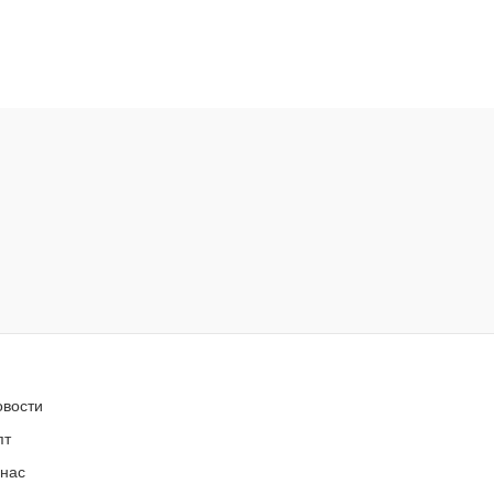
овости
пт
 нас