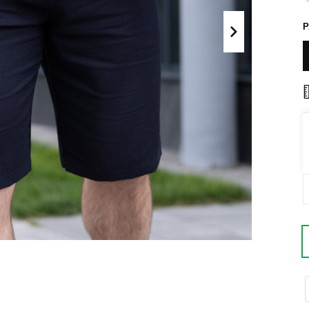
Поло
Літні комплекти
Сорочки
Комбінезони
Футболки
Спортивні
костюми
Майка
Кежуал
ХУДІ, СВІТШОТИ, СВЕТРИ
Кофти
Светри
Світшоти
Худі
Боди