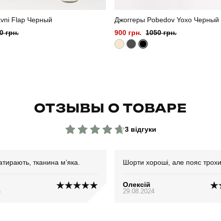
vni Flap Черный
Джоггеры Pobedov Yoxo Черный
0 грн.
900 грн.
1050 грн.
ОТЗЫВЫ О ТОВАРЕ
3 відгуки
атирають, тканина м’яка.
Шорти хороші, але пояс трохи
Олексій
5
29.08.2024