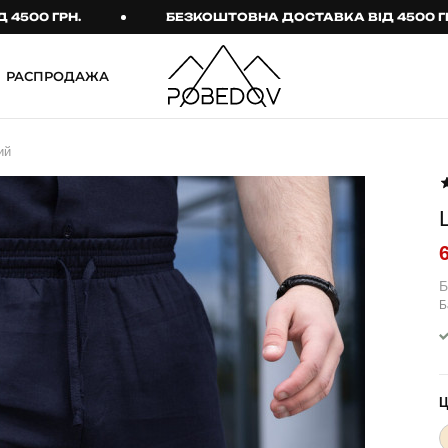
 ГРН.
БЕЗКОШТОВНА ДОСТАВКА ВІД 4500 ГРН.
РАСПРОДАЖА
ШТАНИ
ТАКТИЧНИЙ ОДЯГ
ий
Брюки
Тактичне спорядження
Джогери
Тактичний жіночий
одяг
Карго
Тактичний чоловічий
Спортивні штани
одяг
Б
Б
Лосины
Тактичні рукавиці
Джинсы
Тактичні шкарпетки
КОМПЛЕКТИ
ТЕРМО-КОМПЛЕКТИ
ФУТБОЛКИ І СОРОЧКИ
Куртка й штани