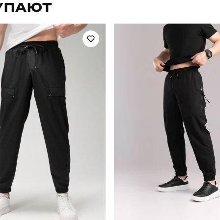
УПАЮТ
повсякденний
Сезон
льон, 35% бавовна, 20% віскоза
Країна - виробник