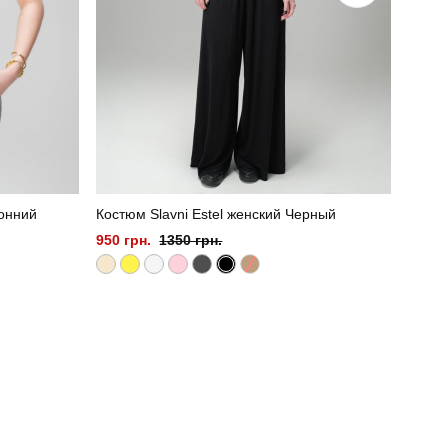
монний
Костюм Slavni Estel женский Черный
Солне
950 грн.
1350 грн.
440 г