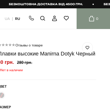
ЕЗКОШТОВНА ДОСТАВКА ВІД 4500 ГРН.
БЕЗКОШТО
UA
RU
0
ШОРТИ
Плавальні
шорти
Отзывы о товаре
Плавки высокие Manirna Dotyk Черный
Шорти
30 грн.
280 грн.
Нет в наличии
ЦВЕТ
РАЗМЕР