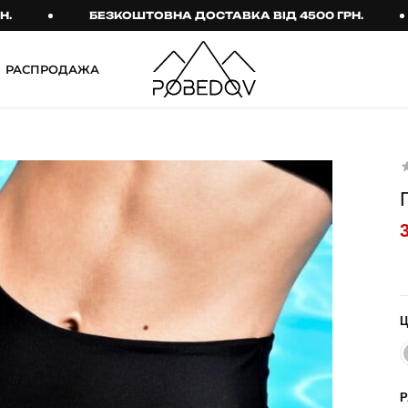
БЕЗКОШТОВНА ДОСТАВКА ВІД 4500 ГРН.
Б
РАСПРОДАЖА
ШТАНИ
ТАКТИЧНИЙ ОДЯГ
Брюки
Тактичне спорядження
Джогери
Тактичний жіночий
одяг
Карго
Тактичний чоловічий
Спортивні штани
одяг
Лосины
Тактичні рукавиці
Джинсы
Тактичні шкарпетки
КОМПЛЕКТИ
ТЕРМО-КОМПЛЕКТИ
ФУТБОЛКИ І СОРОЧКИ
Куртка й штани