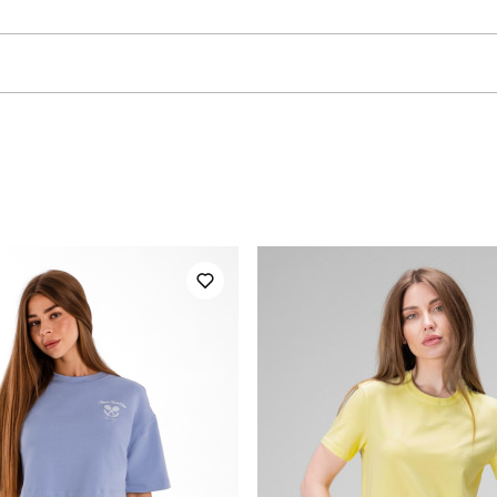
manirna
Модель
SWth748Sba
Призначення
повсякденний
Сезон