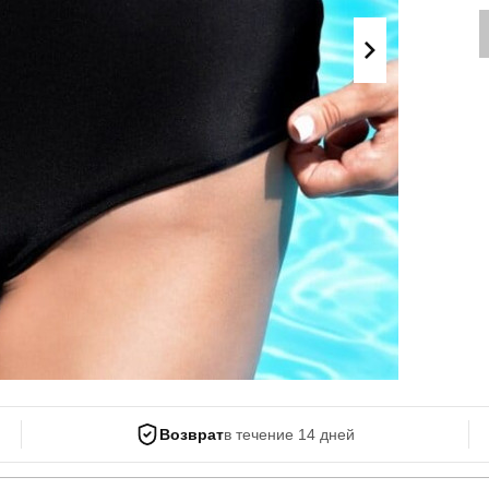
Поло
Літні комплекти
Сорочки
Комбінезони
Футболки
Спортивні
костюми
Майка
Кежуал
ХУДІ, СВІТШОТИ, СВЕТРИ
Кофти
Светри
Світшоти
Худі
Боди
Возврат
в течение 14 дней