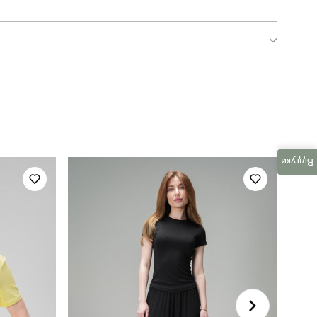
manirna dotyk
для плавання
літо
Відгуки