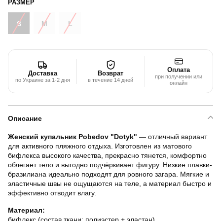
РАЗМЕР
S
M
L
Оплата
Доставка
Возврат
при получении или
по Украине за 1-2 дня
в течение 14 дней
онлайн
Описание
Женский купальник Pobedov "Dotyk"
— отличный вариант
для активного пляжного отдыха. Изготовлен из матового
бифлекса высокого качества, прекрасно тянется, комфортно
облегает тело и выгодно подчёркивает фигуру. Низкие плавки-
бразилиана идеально подходят для ровного загара. Мягкие и
эластичные швы не ощущаются на теле, а материал быстро и
эффективно отводит влагу.
Материал:
бифлекс (состав ткани: полиэстер + эластан)