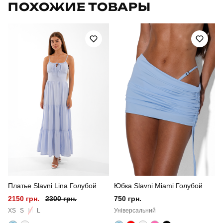
ПОХОЖИЕ ТОВАРЫ
Модель
manirna dotyk
Артикул
SWtb748Spe
Призначення
для плавання
Стиль
повсякденний
Сезон
літо
Платье Slavni Lina Голубой
Юбка Slavni Miami Голубой
2150 грн.
2300 грн.
750 грн.
XS
S
M
L
Універсальний