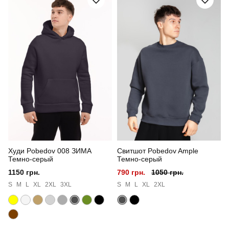
Артикул
OW55981421Lba
Призначення
для повсякденного носіння
Стиль
повсякденний
Сезон
зима
Країна - виробник
україна
Худи Pobedov 008 ЗИМА
Свитшот Pobedov Ample
Темно-серый
Темно-серый
1150 грн.
790 грн.
1050 грн.
S
M
L
XL
2XL
3XL
S
M
L
XL
2XL