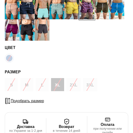
ЦВЕТ
РАЗМЕР
S
M
L
XL
2XL
3XL
Подобрать размер
Оплата
Доставка
Возврат
при получении или
по Украине за 1-2 дня
в течение 14 дней
онлайн