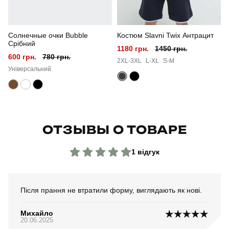
Країна - виробник
україна
Солнечные очки Bubble
Костюм Slavni Twix Антрацит
Срібний
1180 грн.
1450 грн.
600 грн.
780 грн.
2XL-3XL
L-XL
S-M
Універсальний
ОТЗЫВЫ О ТОВАРЕ
1 відгук
Після прання не втратили форму, виглядають як нові.
Михайло
20.06.2025