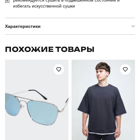
избегать искусственной сушки
Характеристики
Бренд
pobedov
ПОХОЖИЕ ТОВАРЫ
Модель
pobedov pool day ponchiki
Артикул
SOpr679XLdb
Призначення
для плавання
Стиль
повсякденний
Сезон
літо
Склад тканини
100% поліестер