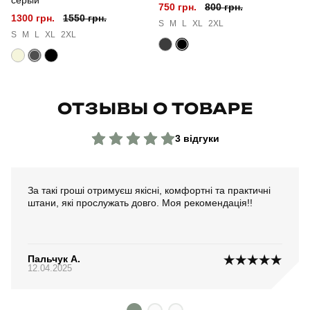
750 грн.
800 грн.
1300 грн.
1550 грн.
S
M
L
XL
2XL
S
M
L
XL
2XL
ОТЗЫВЫ О ТОВАРЕ
3 відгуки
За такі гроші отримуєш якісні, комфортні та практичні
штани, які прослужать довго. Моя рекомендація!!
Пальчук А.
12.04.2025