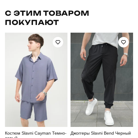
Бренд
pobedov
С ЭТИМ ТОВАРОМ
ПОКУПАЮТ
Артикул
PNcr3072Skh
Призначення
для повсякденного носіння
Стиль
повсякденний
Сезон
весна
Склад тканини
95% бавовна, 5% еластан
Країна - виробник
україна
Костюм Slavni Cayman Темно-
Джоггеры Slavni Bend Черный
серый