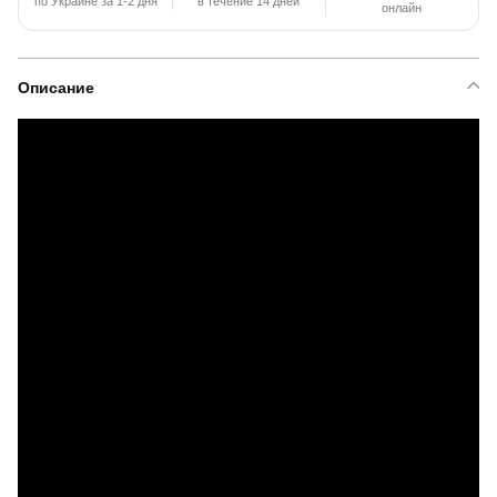
по Украине за 1-2 дня
в течение 14 дней
онлайн
Описание