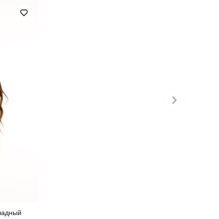
україна
ладный