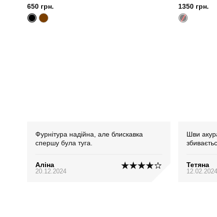
650 грн.
1350 грн.
Фурнітура надійна, але блискавка
Шви акур
спершу була туга.
збиваєтьс
Аліна
Тетяна
20.12.2024
12.02.202