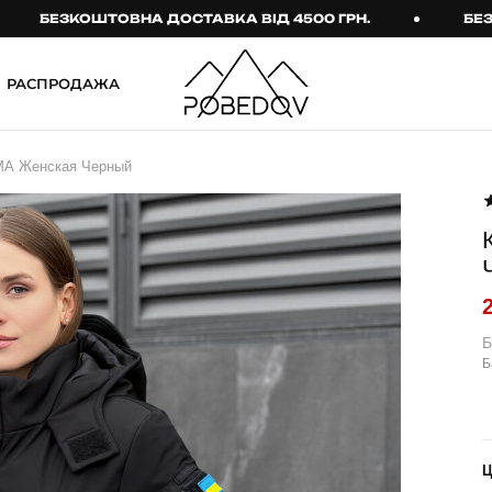
БЕЗКОШТОВНА ДОСТАВКА ВІД 4500 ГРН.
БЕЗКОШ
РАСПРОДАЖА
ШТАНИ
ТАКТИЧНИЙ ОДЯГ
ИМА Женская Черный
Брюки
Тактичне спорядження
Джогери
Тактичний жіночий
одяг
Карго
Тактичний чоловічий
Спортивні штани
одяг
Лосины
Тактичні рукавиці
Б
Б
Джинсы
Тактичні шкарпетки
КОМПЛЕКТИ
ТЕРМО-КОМПЛЕКТИ
ФУТБОЛКИ І СОРОЧКИ
Куртка й штани