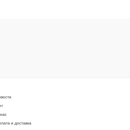
овости
пт
 нас
лата и доставка