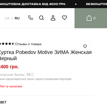
ТОВНА ДОСТАВКА ВІД 4500 ГРН.
БЕЗКОШТОВНА Д
UA
RU
0
ШОРТИ
Плавальні
шорти
Отзывы о товаре
Куртка Pobedov Motive ЗИМА Женская
Шорти
Черный
2400 грн.
онусные баллы:
72
али нараховуються лише зареєстрованим покупцям.
Нет в наличии
ЦВЕТ