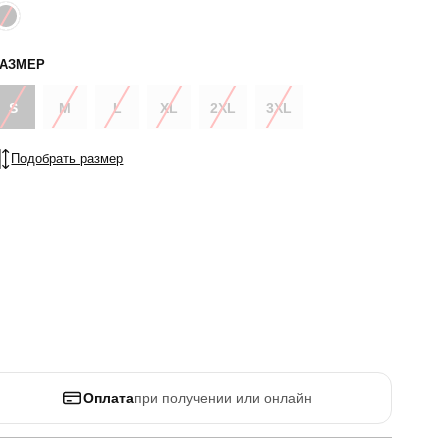
РАЗМЕР
S
M
L
XL
2XL
3XL
Подобрать размер
Оплата
при получении или онлайн