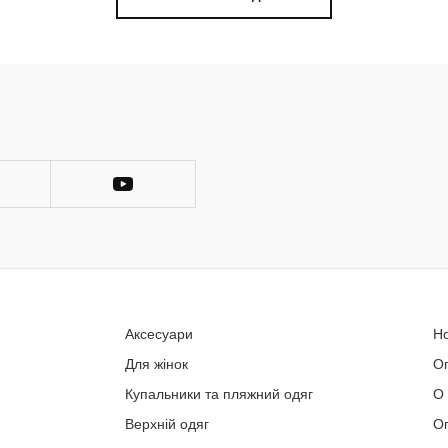
Аксесуари
Н
Для жінок
О
Купальники та пляжний одяг
О
Верхній одяг
Оп