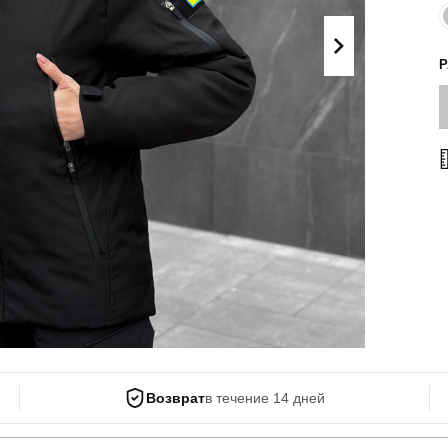
Поло
Літні комплекти
Сорочки
Комбінезони
Футболки
Спортивні
костюми
Майка
Кежуал
ХУДІ, СВІТШОТИ, СВЕТРИ
Кофти
Светри
Світшоти
Худі
Боди
Возврат
в течение 14 дней