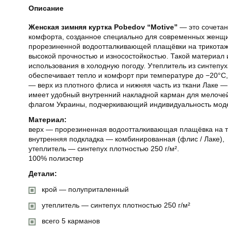
Описание
Женская зимняя куртка Pobedov “Motive”
— это сочетан
комфорта, созданное специально для современных женщи
прорезиненной водоотталкивающей плащёвки на трикота
высокой прочностью и износостойкостью. Такой материал 
использования в холодную погоду. Утеплитель из синтепух
обеспечивает тепло и комфорт при температуре до −20°C
— верх из плотного флиса и нижняя часть из ткани Лаке — 
имеет удобный внутренний накладной карман для мелочей
флагом Украины, подчеркивающий индивидуальность мод
Материал:
верх — прорезиненная водоотталкивающая плащёвка на т
внутренняя подкладка — комбинированная (флис / Лаке),
утеплитель — синтепух плотностью 250 г/м².
100% полиэстер
Детали:
крой — полуприталенный
утеплитель — синтепух плотностью 250 г/м²
всего 5 карманов