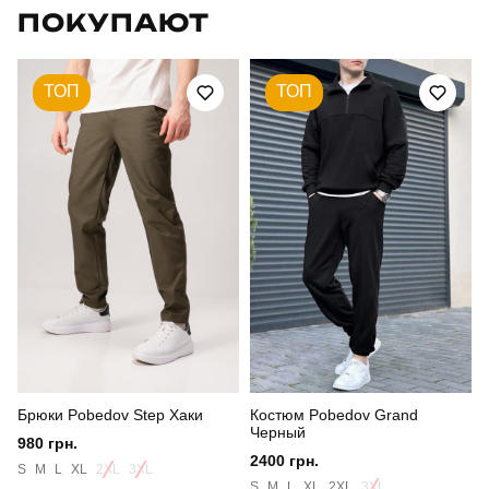
ПОКУПАЮТ
Модель
pobedov matrix
Артикул
OWku25423XLkh
ТОП
ТОП
Призначення
для повсякденного носіння
Стиль
повсякденний
Сезон
весна
Склад тканини
100% поліестер
Країна - виробник
україна
Брюки Pobedov Step Хаки
Костюм Pobedov Grand
Черный
980 грн.
2400 грн.
S
M
L
XL
2XL
3XL
S
M
L
XL
2XL
3XL