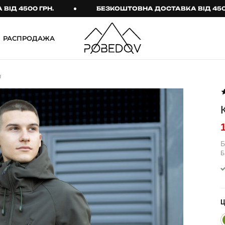
00 ГРН.
БЕЗКОШТОВНА ДОСТАВКА ВІД 4500 ГРН.
РАСПРОДАЖА
ШТАНИ
ТАКТИЧНИЙ ОДЯГ
и
Брюки
Тактичне спорядження
Джогери
Тактичний жіночий
одяг
Карго
Тактичний чоловічий
Спортивні штани
одяг
Б
Б
Лосины
Тактичні рукавиці
Джинсы
Тактичні шкарпетки
КОМПЛЕКТИ
ТЕРМО-КОМПЛЕКТИ
ФУТБОЛКИ І СОРОЧКИ
Куртка й штани