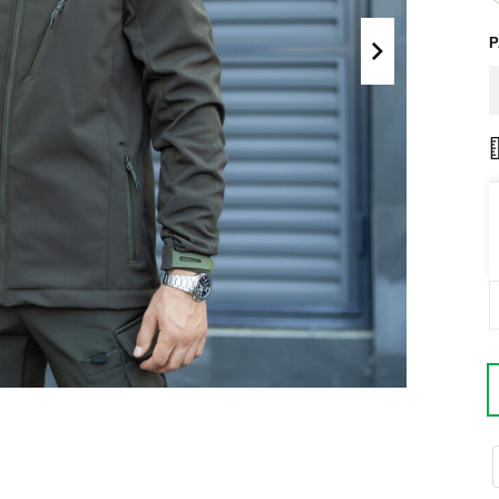
Поло
Літні комплекти
Сорочки
Комбінезони
Футболки
Спортивні
костюми
Майка
Кежуал
ХУДІ, СВІТШОТИ, СВЕТРИ
Кофти
Светри
Світшоти
Худі
Боди