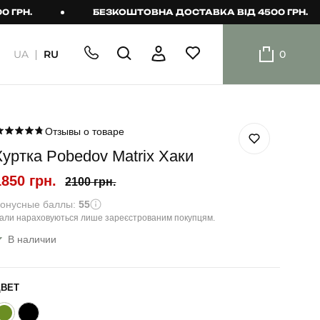
БЕЗКОШТОВНА ДОСТАВКА ВІД 4500 ГРН.
UA
RU
0
ШОРТИ
Плавальні
шорти
Отзывы о товаре
Куртка Pobedov Matrix Хаки
Шорти
1850 грн.
2100 грн.
онусные баллы:
55
али нараховуються лише зареєстрованим покупцям.
В наличии
ЦВЕТ