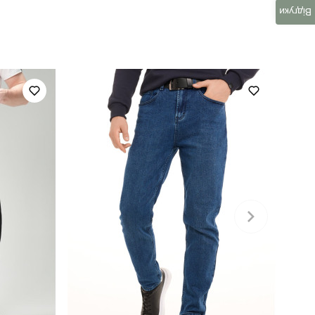
Відгуки
для повсякденного носіння
весна / осень
україна