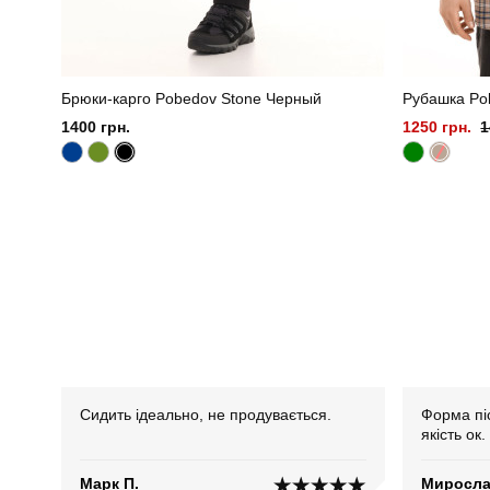
Брюки-карго Pobedov Stone Черный
Рубашка Po
1400 грн.
1250 грн.
1
Сидить ідеально, не продувається.
Форма піс
якість ок.
Марк П.
Миросла