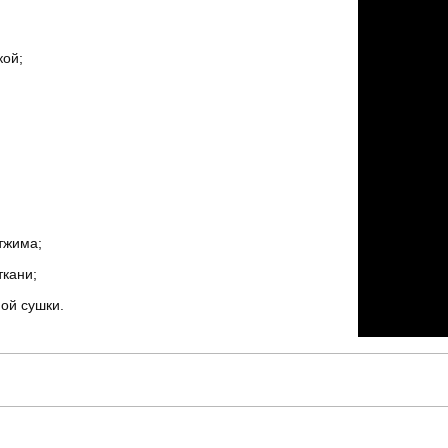
кой;
тжима;
ткани;
ой сушки.
pobedov
Модель