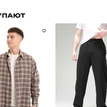
OWku25422XLkh
Призначення
УПАЮТ
повсякденний
Сезон
100% поліестер
Країна - виробник