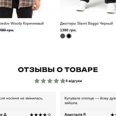
bedov Woody Коричневый
Джоггеры Slavni Baggo Черный
480 грн.
1380 грн.
ОТЗЫВЫ О ТОВАРЕ
4 відгуки
ля носіння не змінилась,
Купувала хлопцю — йому дуж
зайшла.
в Д.
Анастасія Р.