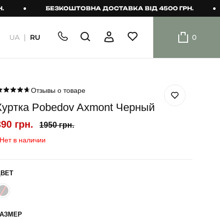
БЕЗКОШТОВНА ДОСТАВКА ВІД 4500 ГРН.
Б
UA
RU
0
ШОРТИ
Плавальні
шорти
Отзывы о товаре
Куртка Pobedov Axmont Черный
Шорти
390 грн.
1950 грн.
Нет в наличии
ЦВЕТ
РАЗМЕР