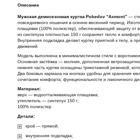
Описание
Мужская демисезонная куртка Pobedov “Axmont”
— сти
повседневного ношения в осенне-весенний период. Изгот
плащевки (100% полиэстер), обеспечивающей защиту от ве
из синтепуха плотностью 150 г сохраняет тепло и комфорт
Внутренняя подкладка делает куртку приятной к телу, а п
движений.
Модель выполнена в минималистичном стиле с воротником
Основная застёжка — молния, дополненная ветрозащитной
нижняя часть куртки оснащены трикотажной резинкой, кот
Два боковых кармана на кнопках удобны для хранения мел
сочетание комфорта, функциональности и лаконичного ди
Материал:
верх — водоотталкивающая плащевка;
утеплитель — синтепух 150 г;
100% полиэстер.
Детали:
крой — прямой;
внутренняя подкладка;