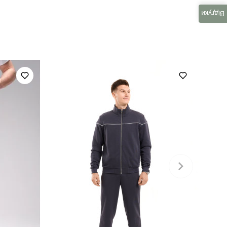
OWku3015Lba
Відгуки
повсякденний
100% поліестер