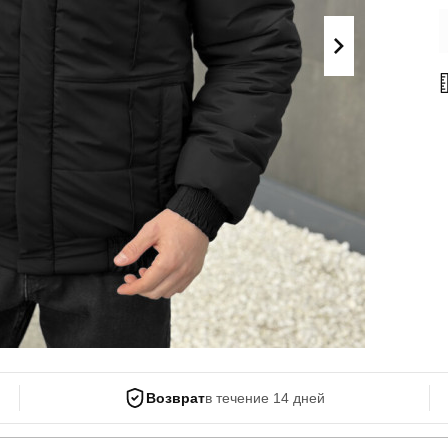
Поло
Літні комплекти
Сорочки
Комбінезони
Футболки
Спортивні
костюми
Майка
Кежуал
ХУДІ, СВІТШОТИ, СВЕТРИ
Кофти
Светри
Світшоти
Худі
Боди
Возврат
в течение 14 дней