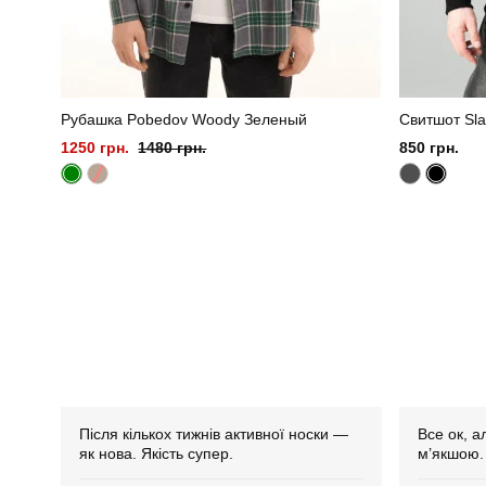
Рубашка Pobedov Woody Зеленый
Свитшот Sla
1250 грн.
1480 грн.
850 грн.
Після кількох тижнів активної носки —
Все ок, а
як нова. Якість супер.
м’якшою.