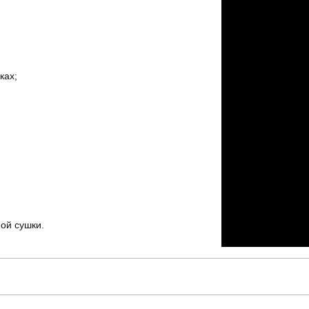
ках;
ой сушки.