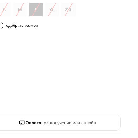
S
M
L
XL
2XL
Подобрать размер
Оплата
при получении или онлайн