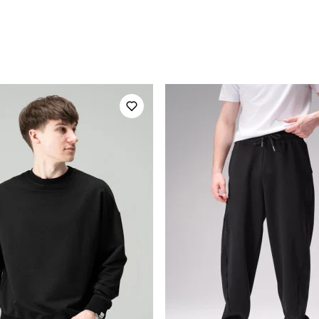
pobedov
Артикул
для повсякденного носіння
Стиль
осінь
Склад тканини
україна