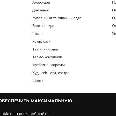
Аксесуари
Н
Для жінок
О
Купальники та пляжний одяг
О
Верхній одяг
Оп
Штани
У
Комплекти
Тактичний одяг
Термо-комплекти
Футболки і сорочки
Худі, світшоти, светри
Шорти
 ОБЕСПЕЧИТЬ МАКСИМАЛЬНУЮ
okie на нашем веб-сайте.