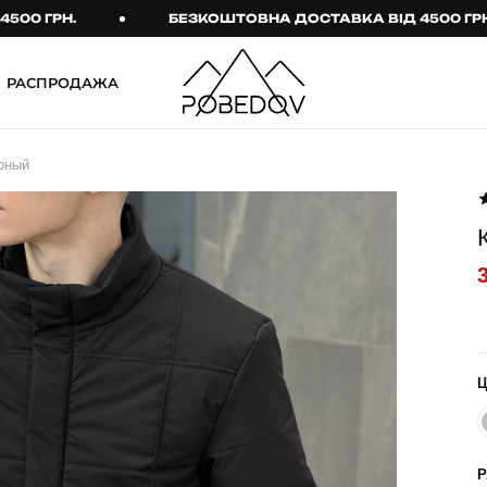
ГРН.
БЕЗКОШТОВНА ДОСТАВКА ВІД 4500 ГРН.
РАСПРОДАЖА
ШТАНИ
ТАКТИЧНИЙ ОДЯГ
рный
Брюки
Тактичне спорядження
Джогери
Тактичний жіночий
одяг
Карго
Тактичний чоловічий
Спортивні штани
одяг
Лосины
Тактичні рукавиці
Джинсы
Тактичні шкарпетки
КОМПЛЕКТИ
ТЕРМО-КОМПЛЕКТИ
ФУТБОЛКИ І СОРОЧКИ
Куртка й штани