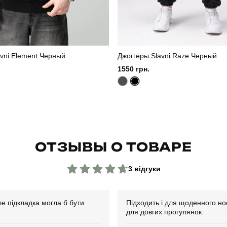
vni Element Черный
Джоггеры Slavni Raze Черный
1550 грн.
ОТЗЫВЫ О ТОВАРЕ
3 відгуки
ле підкладка могла б бути
Підходить і для щоденного нос
для довгих прогулянок.