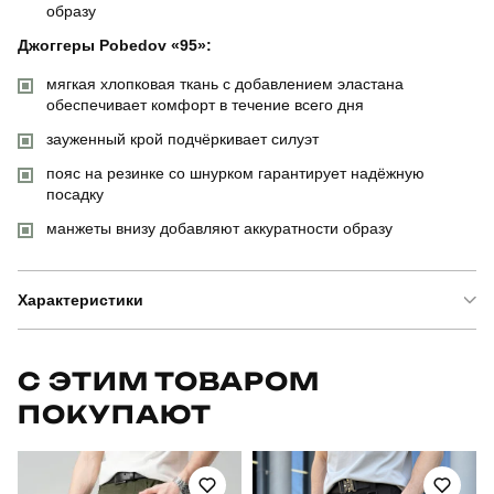
образу
Джоггеры Pobedov «95»:
мягкая хлопковая ткань с добавлением эластана
обеспечивает комфорт в течение всего дня
зауженный крой подчёркивает силуэт
пояс на резинке со шнурком гарантирует надёжную
посадку
манжеты внизу добавляют аккуратности образу
Характеристики
Бренд
pobedov
С ЭТИМ ТОВАРОМ
ПОКУПАЮТ
Артикул
SBks53083XLsdgdhtf
Призначення
для повсякденного носіння