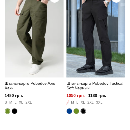
Стиль
повсякденний
Сезон
весна-осінь
Країна - виробник
україна
Штаны-карго Pobedov Axis
Штаны-карго Pobedov Tactical
Хаки
Soft Черный
1480 грн.
1050 грн.
1180 грн.
S
M
L
XL
2XL
S
M
L
XL
2XL
3XL