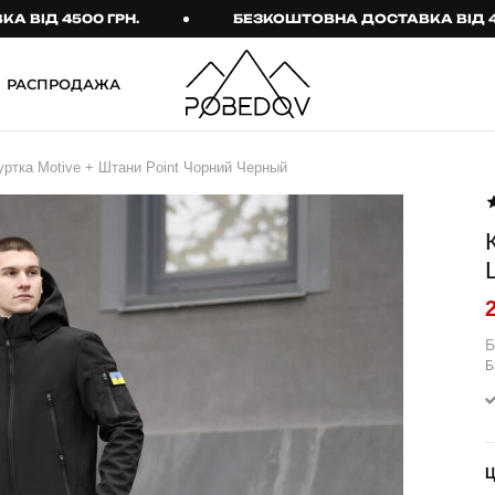
 4500 ГРН.
БЕЗКОШТОВНА ДОСТАВКА ВІД 4500 Г
РАСПРОДАЖА
ШТАНИ
ТАКТИЧНИЙ ОДЯГ
ртка Motive + Штани Point Чорний Черный
Брюки
Тактичне спорядження
Джогери
Тактичний жіночий
одяг
Карго
Тактичний чоловічий
Спортивні штани
одяг
Лосины
Тактичні рукавиці
Б
Б
Джинсы
Тактичні шкарпетки
КОМПЛЕКТИ
ТЕРМО-КОМПЛЕКТИ
ФУТБОЛКИ І СОРОЧКИ
Куртка й штани