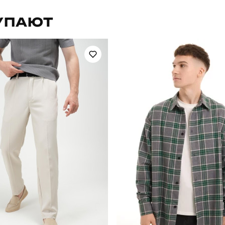
для повсякденного носіння
Стиль
УПАЮТ
осінь
Склад тканини
україна