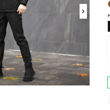
Поло
Літні комплекти
Сорочки
Комбінезони
Футболки
Спортивні
костюми
Майка
Кежуал
ХУДІ, СВІТШОТИ, СВЕТРИ
Кофти
Светри
Світшоти
Худі
Боди