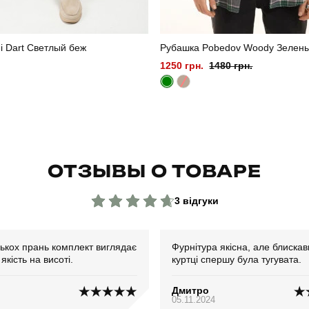
i Dart Светлый беж
Рубашка Pobedov Woody Зелен
1250 грн.
1480 грн.
ОТЗЫВЫ О ТОВАРЕ
3 відгуки
лькох прань комплект виглядає
Фурнітура якісна, але блискав
якість на висоті.
куртці спершу була тугувата.
Дмитро
05.11.2024