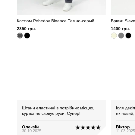
Костюм Pobedov Binance Темно-серый
Брюки Slavn
2350 грн.
1400 грн.
Штани еластичні в потрібних місцях,
ісля декі
куртка не сковує рухи. Супер!
як новий, 
Олексій
Віктор
30.10.2025
11.03.2025