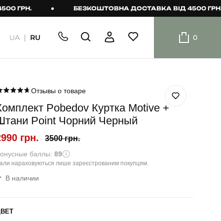
РН.
БЕЗКОШТОВНА ДОСТАВКА ВІД 4500 ГРН.
UA
RU
0
ШОРТИ
Плавальні
шорти
Отзывы о товаре
Комплект Pobedov Куртка Motive +
Шорти
Штани Point Чорний Черный
2990 грн.
3500 грн.
онусные баллы:
89
али нараховуються лише зареєстрованим покупцям.
В наличии
ЦВЕТ