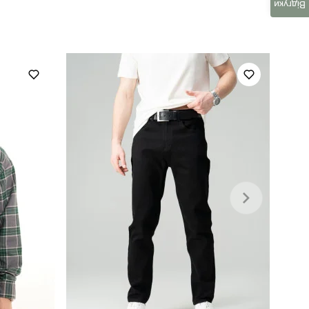
Відгуки
повсякденний
матеріал: 100% поліестер