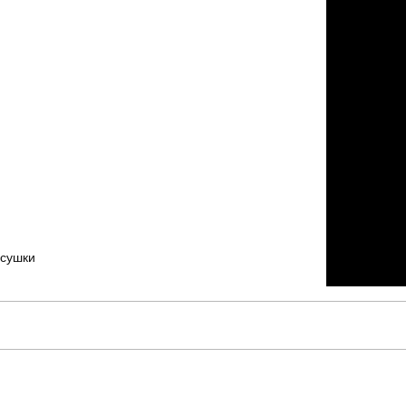
 сушки
pobedov
Артикул