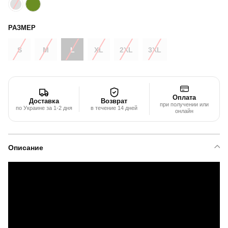
РАЗМЕР
S
M
L
XL
2XL
3XL
Оплата
Доставка
Возврат
при получении или
по Украине за 1-2 дня
в течение 14 дней
онлайн
Описание