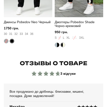
Джинсы Pobedov Neo Черный
Джоггеры Pobedov Shade
Чорно-кремовий
1750 грн.
950 грн.
30
31
32
33
34
36
S
M
L
XL
2XL
3XL
ОТЗЫВЫ О ТОВАРЕ
3 відгуки
Все продумано до дрібниць: блискавки, кишені,
посадка. Дуже задоволений!
Михайло