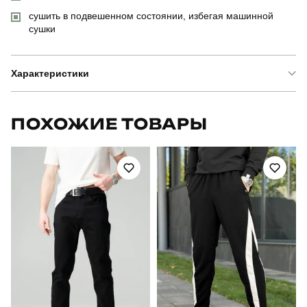
сушить в подвешенном состоянии, избегая машинной
сушки
Характеристики
Бренд
pobedov
ПОХОЖИЕ ТОВАРЫ
Артикул
SBkm3030Lge
Призначення
для повсякденного носіння
Стиль
повсякденний
Сезон
осінь
Склад тканини
матеріал: 100% поліестер
Країна - виробник
україна