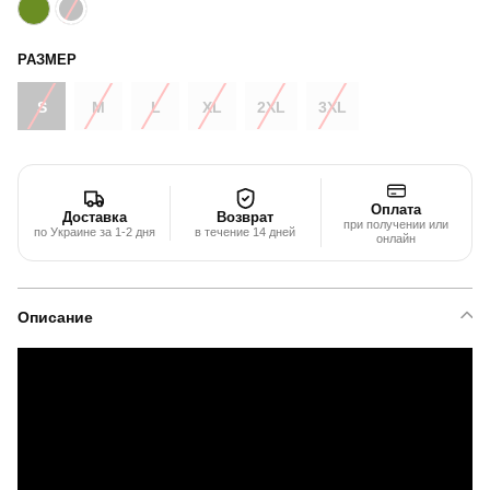
РАЗМЕР
S
M
L
XL
2XL
3XL
Оплата
Доставка
Возврат
при получении или
по Украине за 1-2 дня
в течение 14 дней
онлайн
Описание