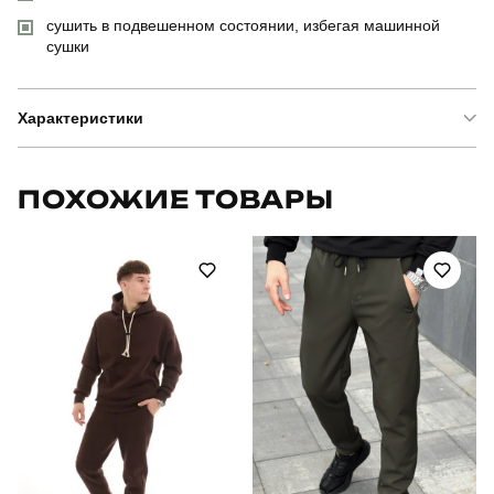
сушить в подвешенном состоянии, избегая машинной
сушки
Характеристики
Бренд
pobedov
ПОХОЖИЕ ТОВАРЫ
Артикул
SBkm3030Sba
Призначення
для повсякденного носіння
Стиль
повсякденний
Сезон
осінь
Склад тканини
матеріал: 100% поліестер
Країна - виробник
україна