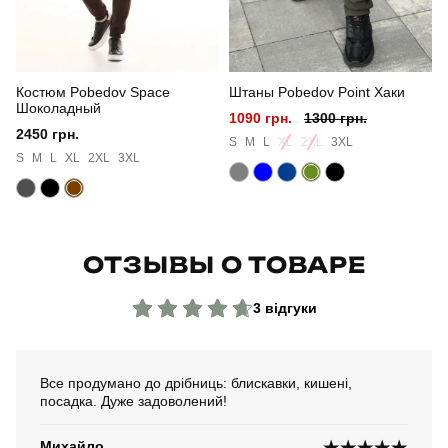
Костюм Pobedov Space
Штаны Pobedov Point Хаки
Шоколадный
1090 грн.
1300 грн.
2450 грн.
S
M
L
XL
2XL
3XL
S
M
L
XL
2XL
3XL
ОТЗЫВЫ О ТОВАРЕ
3 відгуки
Все продумано до дрібниць: блискавки, кишені,
посадка. Дуже задоволений!
Михайло