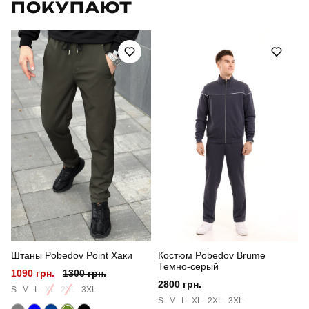
ПОКУПАЮТ
Артикул
SBkm5274Sdge
Призначення
для повсякденного носіння
Стиль
повсякденний
Сезон
осінь
Склад тканини
куртка: 100% поліестер штани: 100% бавовна
Країна - виробник
україна
Штаны Pobedov Point Хаки
Костюм Pobedov Brume
Темно-серый
1090 грн.
1300 грн.
2800 грн.
S
M
L
XL
2XL
3XL
S
M
L
XL
2XL
3XL