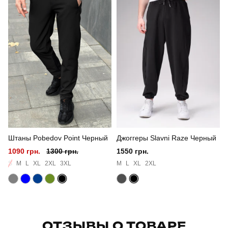
Стиль
повсякденний
Сезон
осінь
Склад тканини
куртка: 100% поліестер штани: 100% бавовна
Країна - виробник
україна
Штаны Pobedov Point Черный
Джоггеры Slavni Raze Черный
1090 грн.
1300 грн.
1550 грн.
S
M
L
XL
2XL
3XL
M
L
XL
2XL
ОТЗЫВЫ О ТОВАРЕ