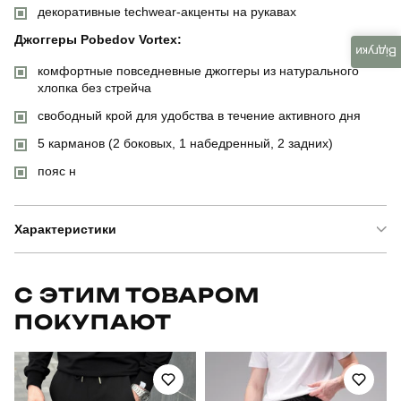
декоративные techwear-акценты на рукавах
Джоггеры Pobedov Vortex:
Відгуки
комфортные повседневные джоггеры из натурального
хлопка без стрейча
свободный крой для удобства в течение активного дня
5 карманов (2 боковых, 1 набедренный, 2 задних)
пояс н
Характеристики
Бренд
pobedov
С ЭТИМ ТОВАРОМ
ПОКУПАЮТ
Артикул
SBkm5274Sba
Призначення
для повсякденного носіння