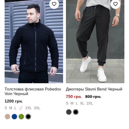
Стиль
повсякденний
Сезон
осінь
Склад тканини
куртка: 100% поліестер штани: 100% бавовна
Країна - виробник
україна
Толстовка флисовая Pobedov
Джоггеры Slavni Bend Черный
Voin Черный
750 грн.
800 грн.
1200 грн.
S
M
L
XL
2XL
S
M
L
XL
2XL
3XL