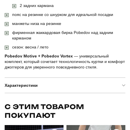
2 задних кармана
пояс на резинке со шнурком для идеальной посадки
манжеты низа на резинке
фирменная жаккардовая бирка Pobedov над задним
карманом
сезон: весна / лето
Pobedov Motive + Pobedov Vortex
— универсальный
комплект, который сочетает технологичность куртки и комфорт
джоггеров для уверенного повседневного стиля.
Характеристики
Бренд
pobedov
С ЭТИМ ТОВАРОМ
ПОКУПАЮТ
Артикул
SBkm5280Sba
Призначення
для повсякденного носіння