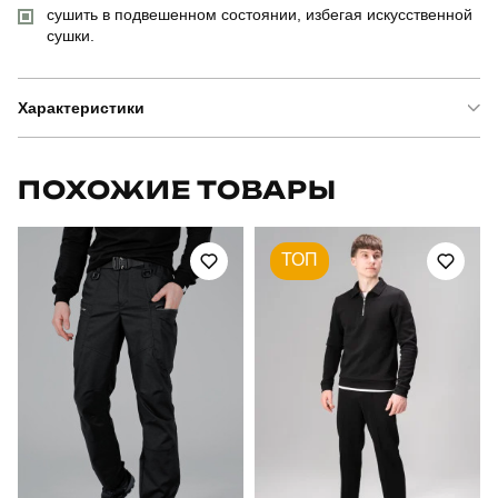
сушить в подвешенном состоянии, избегая искусственной
сушки.
Характеристики
Бренд
pobedov
ПОХОЖИЕ ТОВАРЫ
Модель
pobedov vpevnenist'
ТОП
Артикул
OWku1051Sba
Призначення
для повсякденного носіння
Стиль
повсякденний
Сезон
весна
Склад тканини
100% поліестер