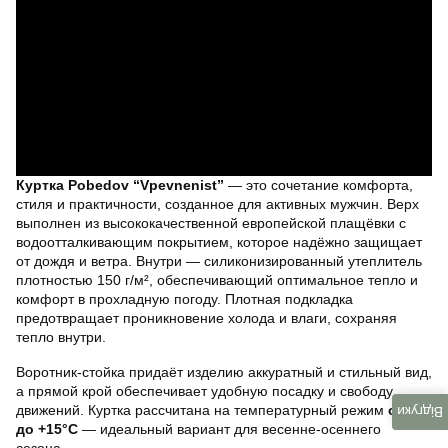
Куртка Pobedov “Vpevnenist”
— это сочетание комфорта,
стиля и практичности, созданное для активных мужчин. Верх
выполнен из высококачественной европейской плащёвки с
водоотталкивающим покрытием, которое надёжно защищает
от дождя и ветра. Внутри — силиконизированный утеплитель
плотностью 150 г/м², обеспечивающий оптимальное тепло и
комфорт в прохладную погоду. Плотная подкладка
предотвращает проникновение холода и влаги, сохраняя
тепло внутри.
Воротник-стойка придаёт изделию аккуратный и стильный вид,
а прямой крой обеспечивает удобную посадку и свободу
движений. Куртка рассчитана на температурный режим
от 0°C
Відгуки
до +15°C
— идеальный вариант для весенне-осеннего
сезона.