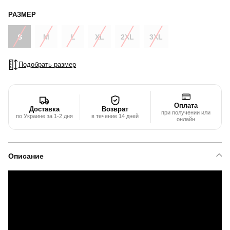
РАЗМЕР
S
M
L
XL
2XL
3XL
Подобрать размер
Оплата
Доставка
Возврат
при получении или
по Украине за 1-2 дня
в течение 14 дней
онлайн
Описание