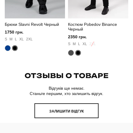
Країна - виробник
україна
Брюки Slavni Revolt Черный
Костюм Pobedov Binance
Черный
1750 грн.
2350 грн.
S
M
L
XL
2XL
S
M
L
XL
2XL
ОТЗЫВЫ О ТОВАРЕ
Відгуків ще немає.
Станьте першим, хто залишить відгук.
ЗАЛИШИТИ ВІДГУК