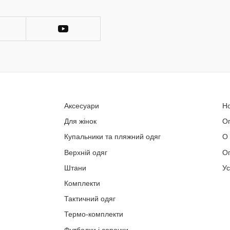
Аксесуари
Н
Для жінок
О
Купальники та пляжний одяг
О
Верхній одяг
Оп
Штани
У
Комплекти
Тактичний одяг
Термо-комплекти
Футболки і сорочки