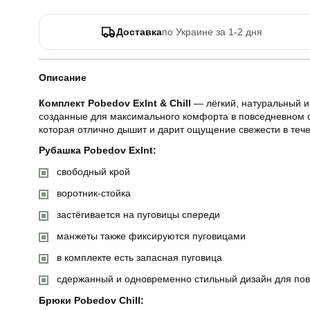
Доставка
по Украине за 1-2 дня
Описание
Комплект Pobedov Exlnt & Chill
— лёгкий, натуральный и
созданные для максимального комфорта в повседневном сти
которая отлично дышит и дарит ощущение свежести в тече
Рубашка Pobedov Exlnt:
свободный крой
воротник-стойка
застёгивается на пуговицы спереди
манжеты также фиксируются пуговицами
в комплекте есть запасная пуговица
сдержанный и одновременно стильный дизайн для по
Брюки Pobedov Chill: