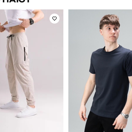
літо
Країна - виробник