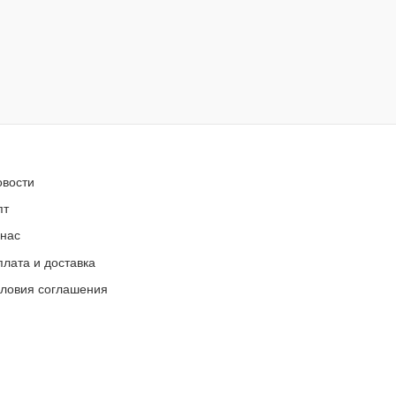
овости
пт
 нас
лата и доставка
словия соглашения