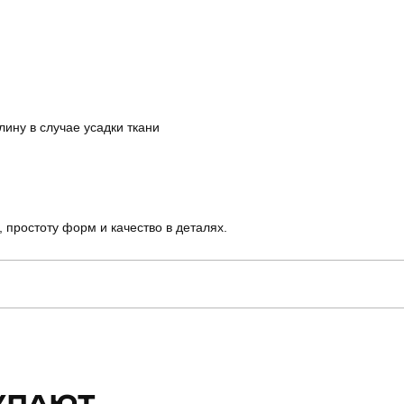
лину в случае усадки ткани
, простоту форм и качество в деталях.
pobedov
Артикул
для повсякденного носіння
Стиль
УПАЮТ