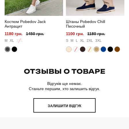
Костюм Pobedov Jack
Штаны Pobedov Chill
Антрацит
Песочный
1180 грн.
1450 грн.
1100 грн.
1180 грн.
M
XL
3XL
S
M
L
XL
2XL
3XL
ОТЗЫВЫ О ТОВАРЕ
Відгуків ще немає.
Станьте першим, хто залишить відгук.
ЗАЛИШИТИ ВІДГУК