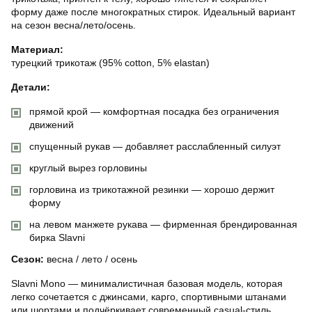
форму даже после многократных стирок. Идеальный вариант
на сезон весна/лето/осень.
Материал:
турецкий трикотаж (95% cotton, 5% elastan)
Детали:
прямой крой — комфортная посадка без ограничения
движений
спущенный рукав — добавляет расслабленный силуэт
круглый вырез горловины
горловина из трикотажной резинки — хорошо держит
форму
на левом манжете рукава — фирменная брендированная
бирка Slavni
Сезон:
весна / лето / осень
Slavni Mono — минималистичная базовая модель, которая
легко сочетается с джинсами, карго, спортивными штанами
или шортами и подчёркивает современный casual-стиль.