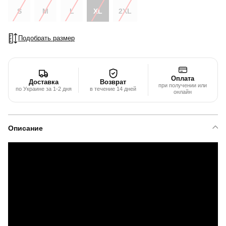
S
M
L
XL
2XL
Подобрать размер
Оплата
Доставка
Возврат
при получении или
по Украине за 1-2 дня
в течение 14 дней
онлайн
Описание