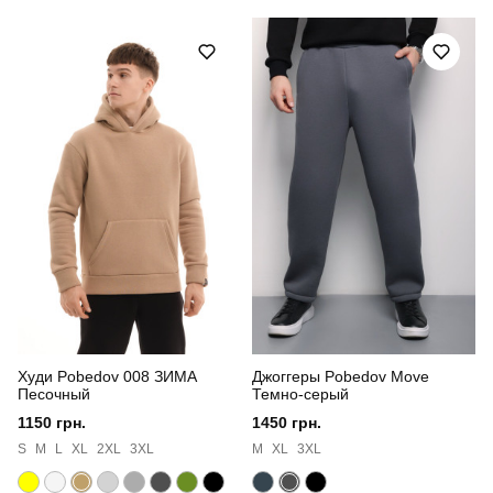
Модель
pobedov 007 зима
Артикул
BLhu1086XLdb
Призначення
для повсякденного носіння
Стиль
повсякденний
Сезон
зима
Склад тканини
80% бавовна, 15% поліестер, 5% еластан
Країна - виробник
україна
Худи Pobedov 008 ЗИМА
Джоггеры Pobedov Move
Песочный
Темно-серый
1150 грн.
1450 грн.
S
M
L
XL
2XL
3XL
M
XL
3XL