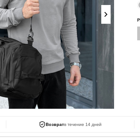
Поло
Літні комплекти
Сорочки
Комбінезони
Футболки
Спортивні
костюми
Майка
Кежуал
ХУДІ, СВІТШОТИ, СВЕТРИ
Кофти
Светри
Світшоти
Худі
Боди
Возврат
в течение 14 дней