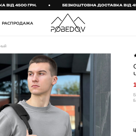
4500 ГРН.
БЕЗКОШТОВНА ДОСТАВКА ВІД 4500 ГР
РАСПРОДАЖА
ШТАНИ
ТАКТИЧНИЙ ОДЯГ
ный
Брюки
Тактичне спорядження
Джогери
Тактичний жіночий
одяг
Карго
Тактичний чоловічий
Спортивні штани
одяг
Лосины
Тактичні рукавиці
Б
Б
Джинсы
Тактичні шкарпетки
КОМПЛЕКТИ
ТЕРМО-КОМПЛЕКТИ
ФУТБОЛКИ І СОРОЧКИ
Куртка й штани