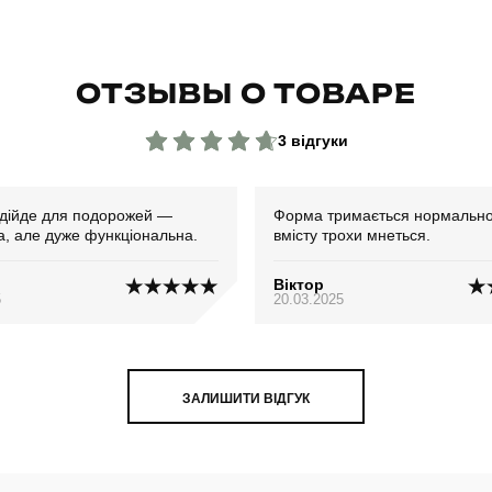
ОТЗЫВЫ О ТОВАРЕ
3 відгуки
ідійде для подорожей —
Форма тримається нормально
а, але дуже функціональна.
вмісту трохи мнеться.
о
Віктор
5
20.03.2025
ЗАЛИШИТИ ВІДГУК