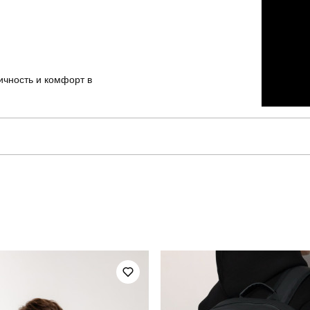
ичность и комфорт в
pobedov
Артикул
для повсякденного носіння
Стиль
всесезонний
Країна - виробник