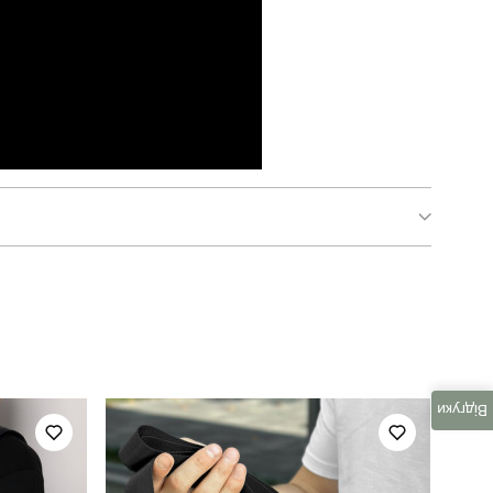
BPsu2988UNba
повсякденний
україна
Відгуки