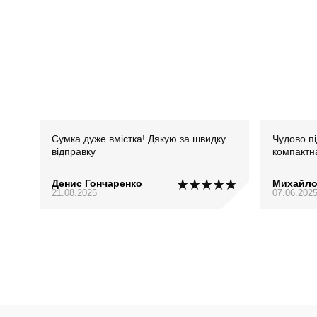
Сумка дуже вмістка! Дякую за швидку
Чудово п
відправку
компактн
Денис Гончаренко
Михайл
21.08.2025
07.06.202