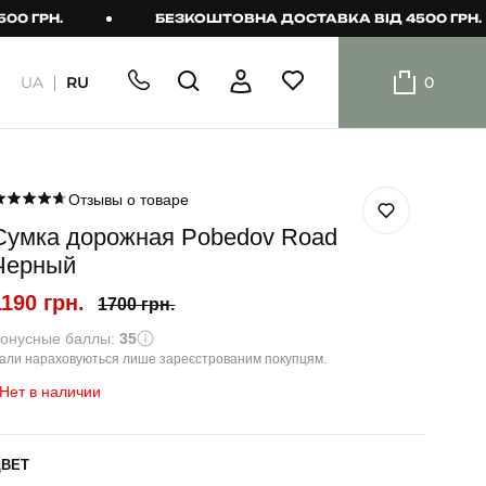
Н.
БЕЗКОШТОВНА ДОСТАВКА ВІД 4500 ГРН.
UA
RU
0
ШОРТИ
Плавальні
шорти
Отзывы о товаре
Сумка дорожная Pobedov Road
Шорти
Черный
1190 грн.
1700 грн.
онусные баллы:
35
али нараховуються лише зареєстрованим покупцям.
Нет в наличии
ЦВЕТ