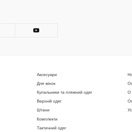
Аксесуари
Н
Для жінок
О
Купальники та пляжний одяг
О
Верхній одяг
Оп
Штани
У
Комплекти
Тактичний одяг