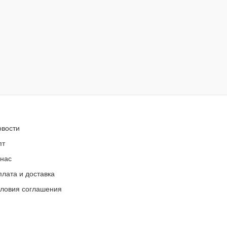
овости
пт
 нас
лата и доставка
словия соглашения