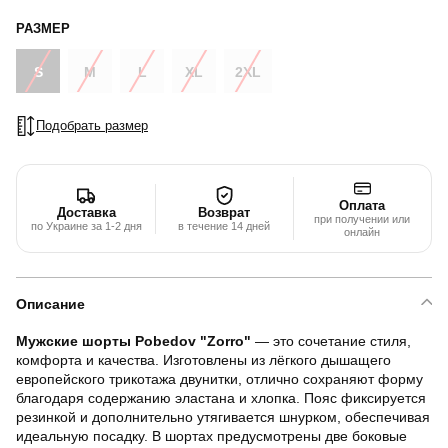
РАЗМЕР
S
M
L
XL
2XL
Подобрать размер
Оплата
Доставка
Возврат
при получении или
по Украине за 1-2 дня
в течение 14 дней
онлайн
Описание
Мужские шорты Pobedov "Zorro"
— это сочетание стиля,
комфорта и качества. Изготовлены из лёгкого дышащего
европейского трикотажа двунитки, отлично сохраняют форму
благодаря содержанию эластана и хлопка. Пояс фиксируется
резинкой и дополнительно утягивается шнурком, обеспечивая
идеальную посадку. В шортах предусмотрены две боковые