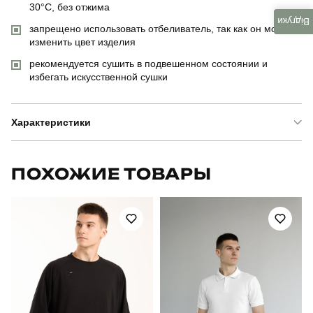
30°C, без отжима
Відгуки
запрещено использовать отбеливатель, так как он может
изменить цвет изделия
рекомендуется сушить в подвешенном состоянии и
избегать искусственной сушки
Характеристики
Бренд
pobedov
ПОХОЖИЕ ТОВАРЫ
Модель
pobedov zorro
Артикул
SOhr444Syeba
Призначення
для повсякденного носіння
Стиль
повсякденний