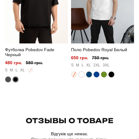
Сезон
літо
Склад тканини
80% бавовна, 15% поліестер, 5% еластан
Країна - виробник
україна
Футболка Pobedov Fade
Поло Pobedov Royal Белый
Черный
650 грн.
750 грн.
480 грн.
580 грн.
S
M
L
XL
2XL
3XL
S
M
L
XL
2XL
ОТЗЫВЫ О ТОВАРЕ
Відгуків ще немає.