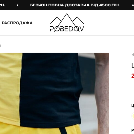
БЕЗКОШТОВНА ДОСТАВКА ВІД 4500 ГРН.
Б
РАСПРОДАЖА
ШТАНИ
ТАКТИЧНИЙ ОДЯГ
й
Брюки
Тактичне спорядження
Джогери
Тактичний жіночий
одяг
Карго
Тактичний чоловічий
Спортивні штани
одяг
Лосины
Тактичні рукавиці
Джинсы
Тактичні шкарпетки
КОМПЛЕКТИ
ТЕРМО-КОМПЛЕКТИ
ФУТБОЛКИ І СОРОЧКИ
Куртка й штани