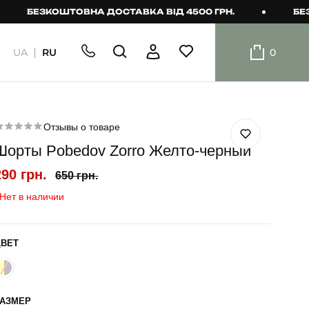
ЕЗКОШТОВНА ДОСТАВКА ВІД 4500 ГРН.
БЕЗКОШТО
UA
RU
0
ШОРТИ
Плавальні
шорти
Отзывы о товаре
Шорты Pobedov Zorro Желто-черный
Шорти
290 грн.
650 грн.
Нет в наличии
ЦВЕТ
РАЗМЕР