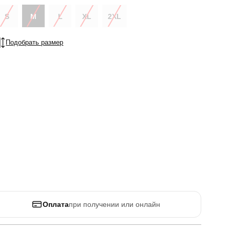
S
M
L
XL
2XL
Подобрать размер
Оплата
при получении или онлайн