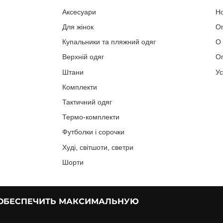
Аксесуари
Н
Для жінок
О
Купальники та пляжний одяг
О
Верхній одяг
Оп
Штани
У
Комплекти
Тактичний одяг
Термо-комплекти
Футболки і сорочки
Худі, світшоти, светри
Шорти
 ОБЕСПЕЧИТЬ МАКСИМАЛЬНУЮ