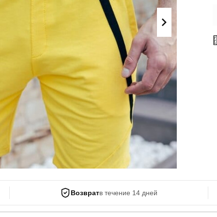
Поло
Літні комплекти
Сорочки
Комбінезони
Футболки
Спортивні
костюми
Майка
Кежуал
ХУДІ, СВІТШОТИ, СВЕТРИ
Кофти
Светри
Світшоти
Худі
Боди
Возврат
в течение 14 дней