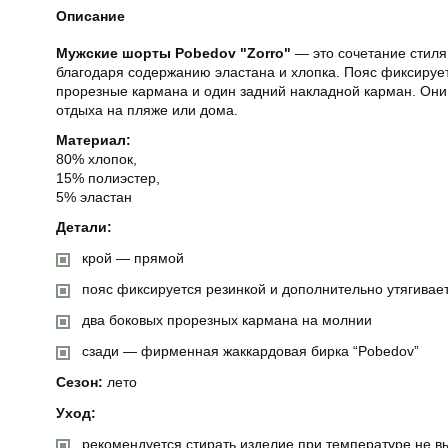
Описание
Мужские шорты Pobedov "Zorro"
— это сочетание стиля
благодаря содержанию эластана и хлопка. Пояс фиксируе
прорезные кармана и один задний накладной карман. Они
отдыха на пляже или дома.
Материал:
80% хлопок,
15% полиэстер,
5% эластан
Детали:
крой — прямой
пояс фиксируется резинкой и дополнительно утягивае
два боковых прорезных кармана на молнии
сзади — фирменная жаккардовая бирка “Pobedov”
Сезон:
лето
Уход:
рекомендуется стирать изделие при температуре не в