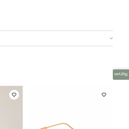
pobedov zorro
для повсякденного носіння
Відгуки
літо
україна