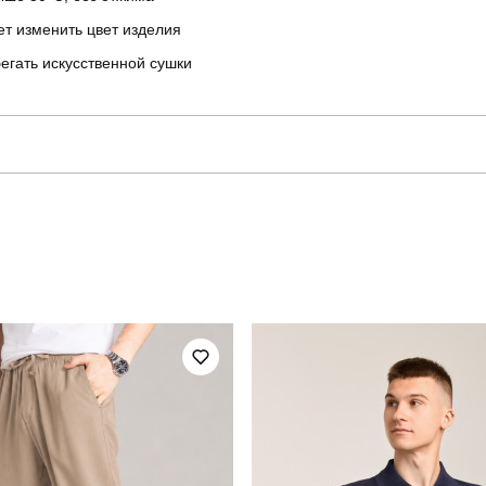
ет изменить цвет изделия
егать искусственной сушки
pobedov
Модель
SOhr444Myeba
Призначення
повсякденний
Сезон
на, 15% поліестер, 5% еластан
Країна - виробник