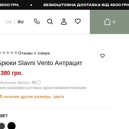
ГРН.
БЕЗКОШТОВНА ДОСТАВКА ВІД 4500 ГРН.
UA
RU
0
ШОРТИ
Плавальні
шорти
Отзывы о товаре
Брюки Slavni Vento Антрацит
Шорти
1380 грн.
онусные баллы:
41
али нараховуються лише зареєстрованим покупцям.
В наличии другие размеры, цвета
ЦВЕТ