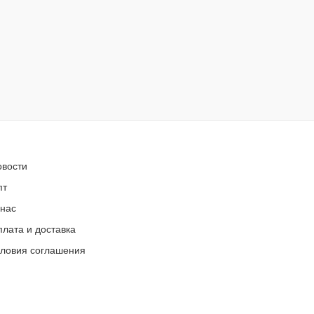
овости
пт
 нас
лата и доставка
словия соглашения