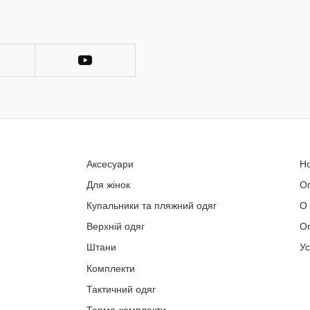
Аксесуари
Н
Для жінок
О
Купальники та пляжний одяг
О
Верхній одяг
Оп
Штани
У
Комплекти
Тактичний одяг
Термо-комплекти