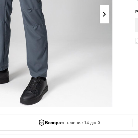
Поло
Літні комплекти
Сорочки
Комбінезони
Футболки
Спортивні
костюми
Майка
Кежуал
ХУДІ, СВІТШОТИ, СВЕТРИ
Кофти
Светри
Світшоти
Худі
Боди
Возврат
в течение 14 дней