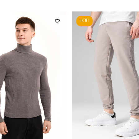
весна-осінь
Склад тканини
ТОП
україна