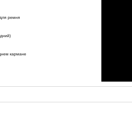
 для ремня
адний)
аднем кармане
slavni
Артикул
для повсякденного носіння
Стиль