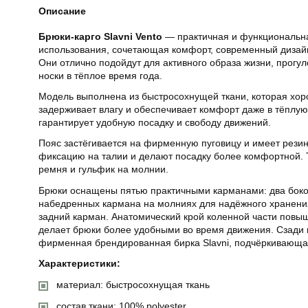
Описание
Брюки-карго Slavni Vento
— практичная и функциональна
использования, сочетающая комфорт, современный дизай
Они отлично подойдут для активного образа жизни, прогу
носки в тёплое время года.
Модель выполнена из быстросохнущей ткани, которая хоро
задерживает влагу и обеспечивает комфорт даже в тёплую
гарантирует удобную посадку и свободу движений.
Пояс застёгивается на фирменную пуговицу и имеет резин
фиксацию на талии и делают посадку более комфортной.
ремня и гульфик на молнии.
Брюки оснащены пятью практичными карманами: два боков
набедренных кармана на молниях для надёжного хранени
задний карман. Анатомический крой коленной части повыш
делает брюки более удобными во время движения. Сзади
фирменная брендированная бирка Slavni, подчёркивающа
Характеристики:
материал: быстросохнущая ткань
состав ткани: 100% polyester