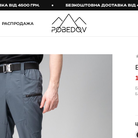
Д 4500 ГРН.
БЕЗКОШТОВНА ДОСТАВКА ВІД 4500 
РАСПРОДАЖА
ШТАНИ
ТАКТИЧНИЙ ОДЯГ
Брюки
Тактичне спорядження
Джогери
Тактичний жіночий
одяг
Карго
Тактичний чоловічий
Спортивні штани
одяг
Б
Б
Лосины
Тактичні рукавиці
Джинсы
Тактичні шкарпетки
КОМПЛЕКТИ
ТЕРМО-КОМПЛЕКТИ
ФУТБОЛКИ І СОРОЧКИ
Куртка й штани