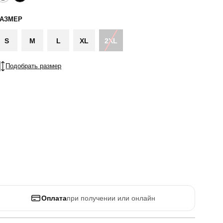
РАЗМЕР
S
M
L
XL
2XL
Подобрать размер
Оплата
при получении или онлайн