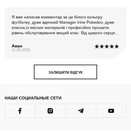
Я вже написав комментар за це білого кольору
футболку, дуже вдячний Manager Irine Pobedov, дуже
класна,із якісних матеріалів і професійно прошити.
рівень обслуговування вищий клас. Від щирого серця
подяка і бажаю усього найкращого Вам у житті і
бізнесе!...
Аман
11.06.2026
ЗАЛИШИТИ ВІДГУК
НАШИ СОЦИАЛЬНЫЕ СЕТИ