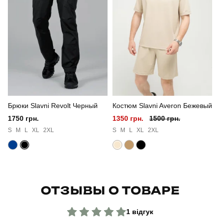
Склад тканини
95% бавовна, 5% еластан
Країна - виробник
україна
Брюки Slavni Revolt Черный
Костюм Slavni Averon Бежевый
1750 грн.
1350 грн.
1500 грн.
S
M
L
XL
2XL
S
M
L
XL
2XL
ОТЗЫВЫ О ТОВАРЕ
1 відгук