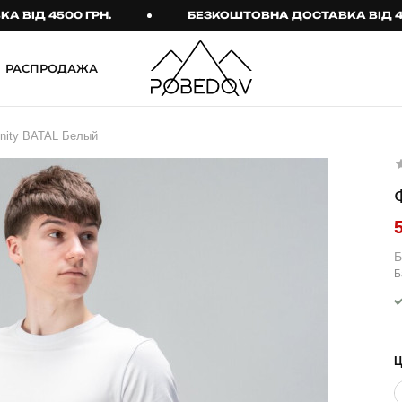
 4500 ГРН.
БЕЗКОШТОВНА ДОСТАВКА ВІД 4500 Г
РАСПРОДАЖА
ШТАНИ
ТАКТИЧНИЙ ОДЯГ
Unity BATAL Белый
Брюки
Тактичне спорядження
Джогери
Тактичний жіночий
одяг
Карго
Тактичний чоловічий
Спортивні штани
одяг
Б
Б
Лосины
Тактичні рукавиці
Джинсы
Тактичні шкарпетки
КОМПЛЕКТИ
ТЕРМО-КОМПЛЕКТИ
ФУТБОЛКИ І СОРОЧКИ
Куртка й штани