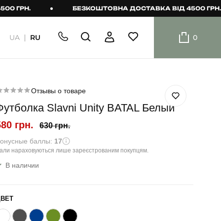
РН.
БЕЗКОШТОВНА ДОСТАВКА ВІД 4500 ГРН.
UA
RU
0
ШОРТИ
Плавальні
шорти
Отзывы о товаре
Футболка Slavni Unity BATAL Белый
Шорти
580 грн.
630 грн.
онусные баллы:
17
али нараховуються лише зареєстрованим покупцям.
В наличии
ЦВЕТ