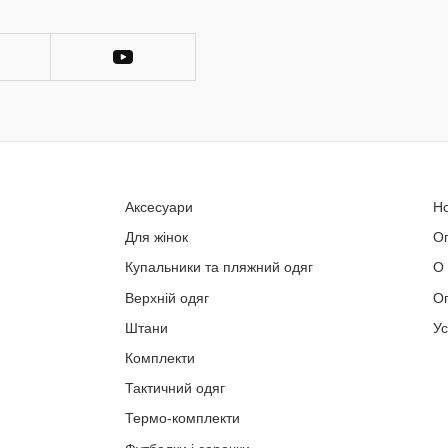
Аксесуари
Н
Для жінок
О
Купальники та пляжний одяг
О
Верхній одяг
Оп
Штани
У
Комплекти
Тактичний одяг
Термо-комплекти