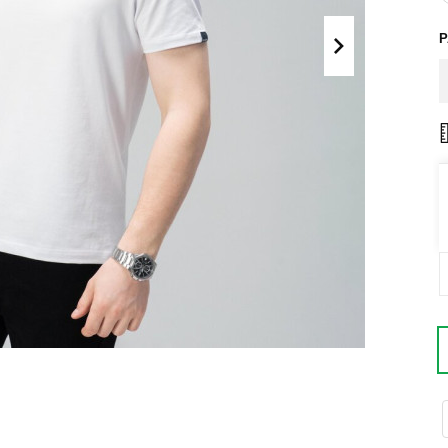
Поло
Літні комплекти
Сорочки
Комбінезони
Футболки
Спортивні
костюми
Майка
Кежуал
ХУДІ, СВІТШОТИ, СВЕТРИ
Кофти
Светри
Світшоти
Худі
Боди