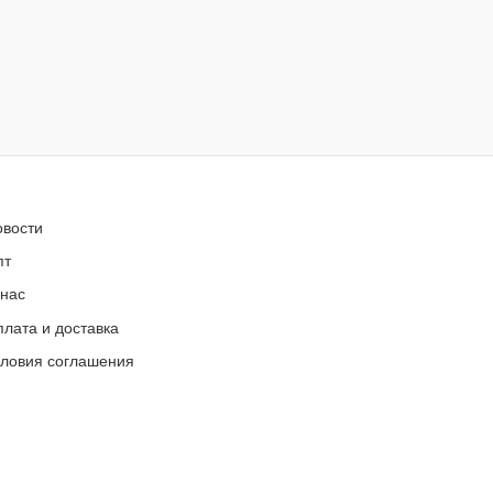
овости
пт
 нас
лата и доставка
словия соглашения