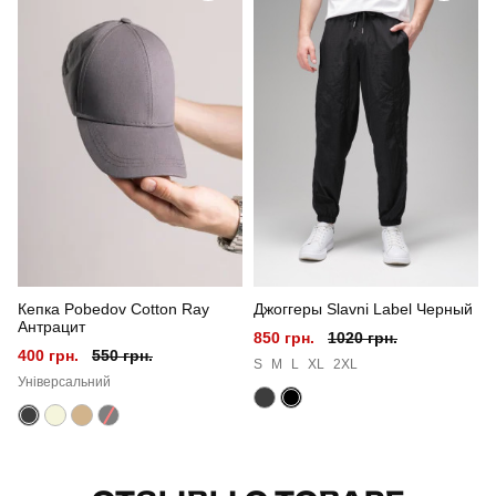
Призначення
для повсякденного носіння
Стиль
повсякденний
Сезон
літо
Склад тканини
95% бавовна, 5% еластан
Країна - виробник
україна
Кепка Pobedov Cotton Ray
Джоггеры Slavni Label Черный
Антрацит
850 грн.
1020 грн.
400 грн.
550 грн.
S
M
L
XL
2XL
Універсальний