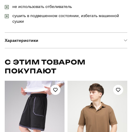
не использовать отбеливатель
сушить в подвешенном состоянии, избегать машинной
сушки
Характеристики
Бренд
pobedov
С ЭТИМ ТОВАРОМ
ПОКУПАЮТ
Модель
pobedov weekend
Артикул
PNjo2894Sge
Призначення
для повсякденного носіння
Стиль
повсякденний
Сезон
весна