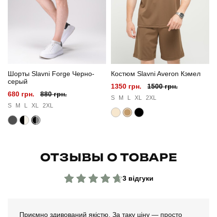
Склад тканини
100% поліестер
Країна - виробник
україна
Шорты Slavni Forge Черно-
Костюм Slavni Averon Кэмел
серый
1350 грн.
1500 грн.
680 грн.
880 грн.
S
M
L
XL
2XL
S
M
L
XL
2XL
ОТЗЫВЫ О ТОВАРЕ
3 відгуки
Приємно здивований якістю. За таку ціну — просто