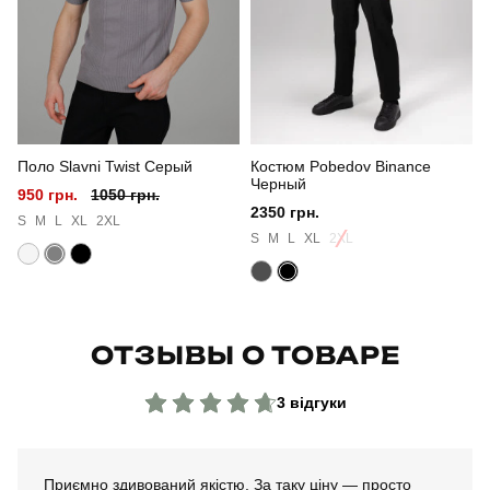
Склад тканини
100% поліестер
Країна - виробник
україна
Поло Slavni Twist Серый
Костюм Pobedov Binance
Черный
950 грн.
1050 грн.
2350 грн.
S
M
L
XL
2XL
S
M
L
XL
2XL
ОТЗЫВЫ О ТОВАРЕ
3 відгуки
Приємно здивований якістю. За таку ціну — просто