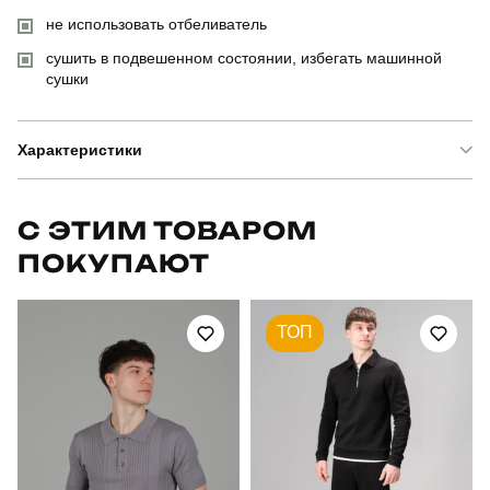
не использовать отбеливатель
сушить в подвешенном состоянии, избегать машинной
сушки
Характеристики
Бренд
pobedov
С ЭТИМ ТОВАРОМ
ПОКУПАЮТ
Модель
pobedov weekend
Артикул
PNjo2894Lge
ТОП
Призначення
для повсякденного носіння
Стиль
повсякденний
Сезон
весна