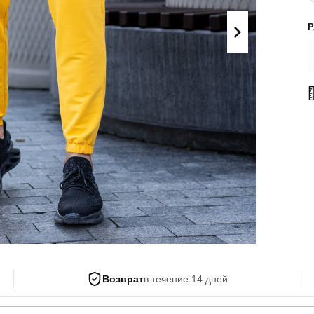
Поло
Літні комплекти
Сорочки
Комбінезони
Футболки
Спортивні
костюми
Майка
Кежуал
ХУДІ, СВІТШОТИ, СВЕТРИ
Кофти
Светри
Світшоти
Худі
Боди
Возврат
в течение 14 дней