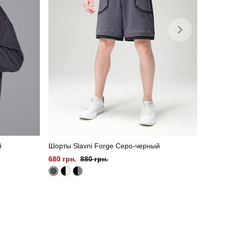
й
Шорты Slavni Forge Серо-черный
680 грн.
880 грн.