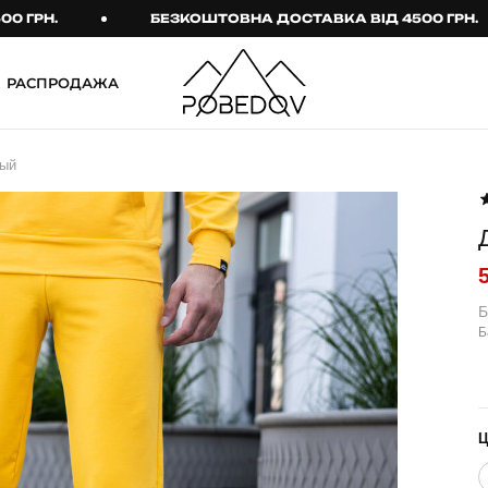
.
БЕЗКОШТОВНА ДОСТАВКА ВІД 4500 ГРН.
РАСПРОДАЖА
ШТАНИ
ТАКТИЧНИЙ ОДЯГ
вый
Брюки
Тактичне спорядження
Джогери
Тактичний жіночий
одяг
Карго
Тактичний чоловічий
Спортивні штани
одяг
Б
Б
Лосины
Тактичні рукавиці
Джинсы
Тактичні шкарпетки
КОМПЛЕКТИ
ТЕРМО-КОМПЛЕКТИ
ФУТБОЛКИ І СОРОЧКИ
Куртка й штани