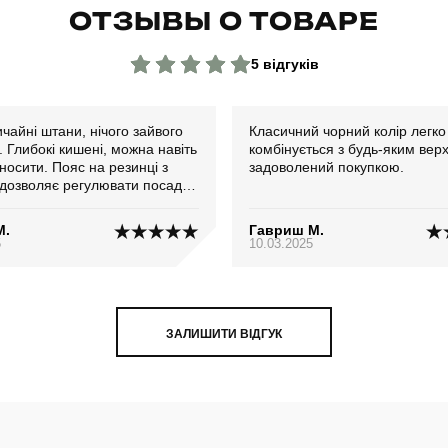
ОТЗЫВЫ О ТОВАРЕ
5 відгуків
ичайні штани, нічого зайвого
Класичний чорний колір легко
 Глибокі кишені, можна навіть
комбінується з будь-яким вер
осити. Пояс на резинці з
задоволений покупкою.
дозволяє регулювати посадку
. Дуже зручно
М.
Гавриш М.
5
10.03.2025
ЗАЛИШИТИ ВІДГУК