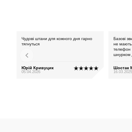
Чудові штани для кожного дня гарно
Базові зв
тягнуться
не мають.
телефон н
шнурком 
по фігурі
Юрій Кривуцик
Шостак 
05.04.2026
16.03.202