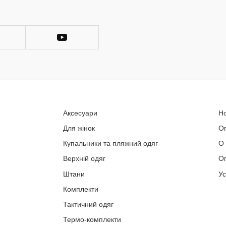
Аксесуари
Н
Для жінок
О
Купальники та пляжний одяг
О
Верхній одяг
Оп
Штани
У
Комплекти
Тактичний одяг
Термо-комплекти