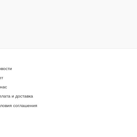
овости
пт
 нас
лата и доставка
словия соглашения