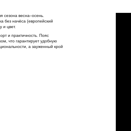
я сезона весна–осень.
ка без начёса (европейский
 и цвет.
орт и практичность. Пояс
ком, что гарантирует удобную
циональности, а зауженный крой