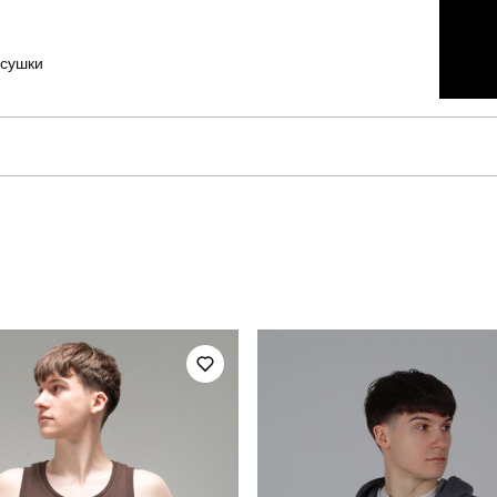
 сушки
pobedov
Модель
PNjo674Mor
Призначення
повсякденний
Сезон
на, 15% поліестер, 5% еластан
Країна - виробник