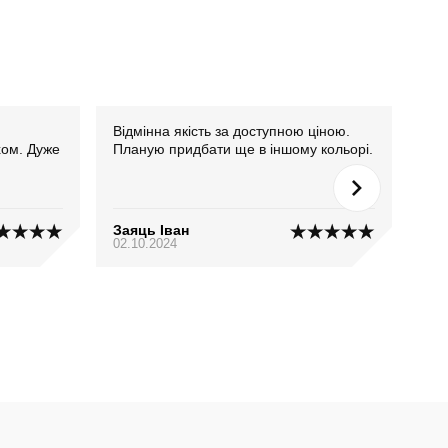
Відмінна якість за доступною ціною.
Джо
хом. Дуже
Планую придбати ще в іншому кольорі.
нав
Заяць Іван
Дім
02.10.2024
18.