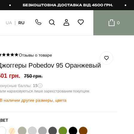
БЕЗКОШТОВНА ДОСТАВКА ВІД 4500 ГРН.
БЕЗ
UA
RU
0
ШОРТИ
Плавальні
шорти
Отзывы о товаре
Джоггеры Pobedov 95 Оранжевый
Шорти
501 грн.
750 грн.
онусные баллы:
15
али нараховуються лише зареєстрованим покупцям.
В наличии другие размеры, цвета
ЦВЕТ