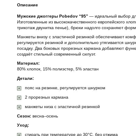
Описание
Мужские джоггеры Pobedov “95”
— идеальный выбор дл
Изготовленные из высококачественного европейского хлоп
трикотаж двунитка пенье), брюки надолго сохраняют форму
Манжеты внизу с эластичной резинкой обеспечивают комф
регулируется резинкой и дополнительно утягивается шнур
посадку. Два боковых прорезных кармана добавляют функ
создаёт стильный современный силуэт.
Материал:
80% хлопок, 15% полиэстер, 5% эластан
Детали:
пояс на резинке, регулируется шнурком
2 прорезных кармана
манжеты низа с эластичной резинкой
Сезон:
весна–осень
Уход:
стирать при температуре до 30°C, без отжима