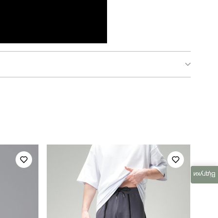
pobedov 95
для повсякденного носіння
весна
україна
Відгуки